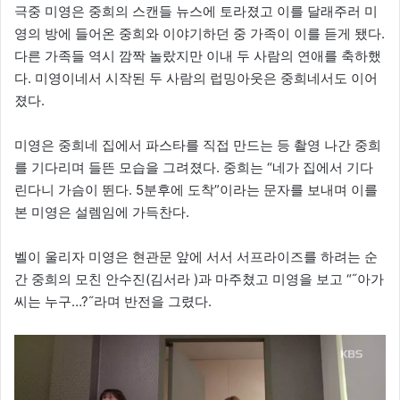
극중 미영은 중희의 스캔들 뉴스에 토라졌고 이를 달래주러 미
영의 방에 들어온 중희와 이야기하던 중 가족이 이를 듣게 됐다.
다른 가족들 역시 깜짝 놀랐지만 이내 두 사람의 연애를 축하했
다. 미영이네서 시작된 두 사람의 럽밍아웃은 중희네서도 이어
졌다.
미영은 중희네 집에서 파스타를 직접 만드는 등 촬영 나간 중희
를 기다리며 들뜬 모습을 그려졌다. 중희는 “네가 집에서 기다
린다니 가슴이 뛴다. 5분후에 도착”이라는 문자를 보내며 이를
본 미영은 설렘임에 가득찬다.
벨이 울리자 미영은 현관문 앞에 서서 서프라이즈를 하려는 순
간 중희의 모친 안수진(김서라 )과 마주쳤고 미영을 보고 “˝아가
씨는 누구…?˝라며 반전을 그렸다.