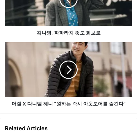
파
라
치
컷
도
김나영, 파파라치 컷도 화보로
화
보
머
로
렐
X
다
니
엘
헤
니
“
원
머렐 X 다니엘 헤니 “원하는 즉시 아웃도어를 즐긴다”
하
는
즉
Related Articles
시
아