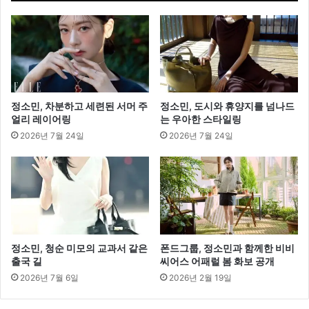
웃
도
어
를
즐
긴
다
정소민, 차분하고 세련된 서머 주
정소민, 도시와 휴양지를 넘나드
”
얼리 레이어링
는 우아한 스타일링
2026년 7월 24일
2026년 7월 24일
정소민, 청순 미모의 교과서 같은
폰드그룹, 정소민과 함께한 비비
출국 길
씨어스 어패럴 봄 화보 공개
2026년 7월 6일
2026년 2월 19일