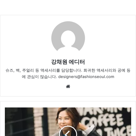
강채원 에디터
슈즈, 백, 주얼리 등 액세서리를 담당합니다. 희귀한 액세서리와 공예 등
에 관심이 많습니다. designers@fashionseoul.com
We
bsi
te
김
나
영
,
파