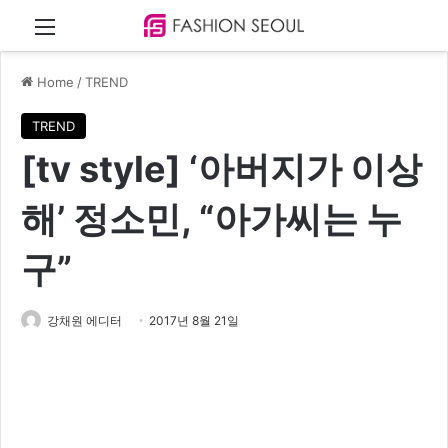
Menu
Home
/
TREND
TREND
[tv style] ‘아버지가 이상
해’ 정소민, “아가씨는 누
구”
강채원 에디터
2017년 8월 21일