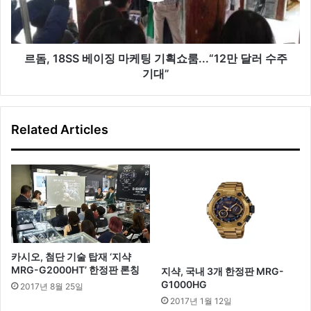
S
베
이
징
르돔, 18SS 베이징 마케팅 기획쇼룸...“12만 달러 수주
마
기대”
케
팅
기
Related Articles
획
쇼
룸
.
.
.
“
1
2
카시오, 첨단 기술 탑재 ‘지샥
만
MRG-G2000HT’ 한정판 론칭
지샥, 국내 3개 한정판 MRG-
달
G1000HG
2017년 8월 25일
러
2017년 1월 12일
수