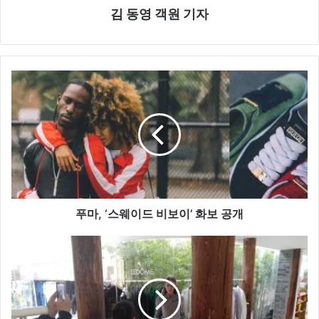
김 동영 객원 기자
푸
마
,
‘
스
웨
이
드
비
보
푸마, ‘스웨이드 비보이’ 화보 공개
이
’
르
화
돔
보
,
공
1
개
8
S