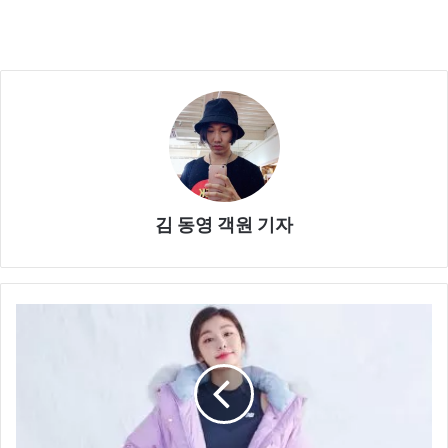
김 동영 객원 기자
뉴
발
란
스
,
‘
연