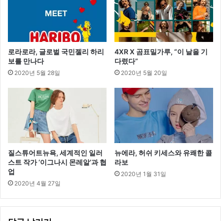
로라로라, 글로벌 국민젤리 하리
4XR X 곰표밀가루, “이 날을 기
보를 만나다
다렸다”
2020년 5월 28일
2020년 5월 20일
질스튜어트뉴욕, 세계적인 일러
뉴에라, 허쉬 키세스와 유쾌한 콜
스트 작가 ‘이그나시 몬레알’과 협
라보
업
2020년 1월 31일
2020년 4월 27일