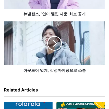
아
벨
핏
뉴발란스, ‘연아 벨핏 다운’ 화보 공개
다
운
아
’
웃
화
도
보
어
공
업
개
계
,
감
성
마
아웃도어 업계, 감성마케팅으로 소통
케
팅
으
Related Articles
로
소
통