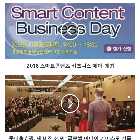
‘
2
0
1
8
스
마
트
콘
텐
‘2018 스마트콘텐츠 비즈니스 데이’ 개최
츠
비
롯
즈
데
니
홈
스
쇼
데
핑
이
,
’
새
개
비
최
전
선
롯데홈쇼핑, 새 비전 선포 “글로벌 미디어 커머스로 거듭