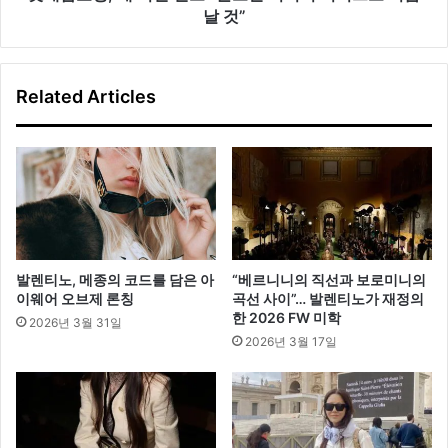
포
날 것”
“
글
로
Related Articles
벌
미
디
어
커
머
스
로
거
발렌티노, 메종의 코드를 담은 아
“베르니니의 직선과 보로미니의
듭
이웨어 오브제 론칭
곡선 사이”… 발렌티노가 재정의
날
한 2026 FW 미학
2026년 3월 31일
것
2026년 3월 17일
”