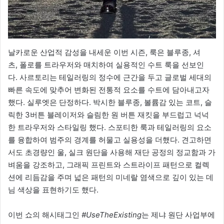
날카로운 산업적 감성을 내세운 이번 시즌, 룩은 블루종, 셔
츠, 폴로를 트라우저와 매치하여 실용적인 수트 룩을 선보인
다. 사르토리는 테일러링의 정수에 근간을 두고 글로벌 세대의
빠른 속도에 맞추어 변화된 전통적 요소를 수트에 담아내고자
했다. 실루엣은 단정하다. 박시한 블루종, 볼륨감 있는 코트, 슬
릭한 3버튼 블레이저와 슬림한 원 버튼 재킷을 부드럽고 넉넉
한 트라우저와 스타일링 했다. 스포티한 룩과 테일러링의 요소
를 융합하여 범주의 경계를 허물고 실용성을 더했다. 견고하면
서도 초경량인 울, 실크 원단을 사용해 재단 공정의 정교함과 가
벼움을 강조하고, 그래픽 프린트와 스트라이프 패턴으로 컬렉
션에 리듬감을 주며 넓은 패턴의 미네랄 염색으로 깊이 있는 데
님 색상을 표현하기도 했다.
이번 쇼의 해시태그인
#UseTheExisting
는 제냐 원단 사업부에