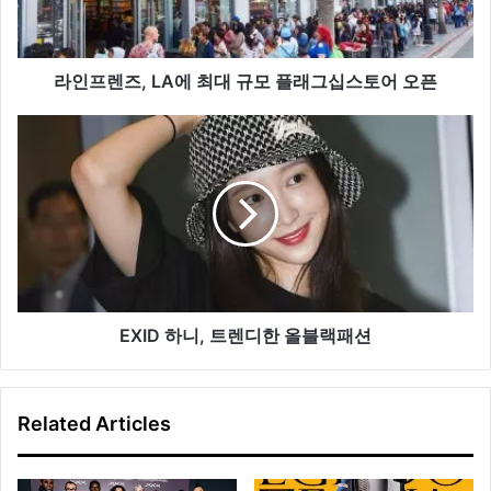
에
최
대
규
라인프렌즈, LA에 최대 규모 플래그십스토어 오픈
모
플
EXID
래
하
그
니,
십
트
스
렌
토
디
어
한
오
올
픈
블
랙
EXID 하니, 트렌디한 올블랙패션
패
션
Related Articles