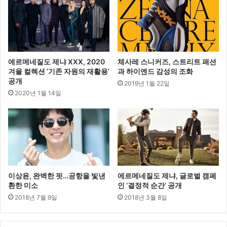
에르메네질도 제냐 XXX, 2020
체사레 스니커즈, 스트리트 패션
겨울 컬렉션 ‘기존 자원의 재활용’
과 하이엔드 감성의 조화
공개
2019년 1월 22일
2020년 1월 14일
이상윤, 완벽한 핏…공항을 빛낸
에르메네질도 제냐, 글로벌 캠페
환한 미소
인 ‘결정적 순간’ 공개
2018년 7월 9일
2018년 3월 8일