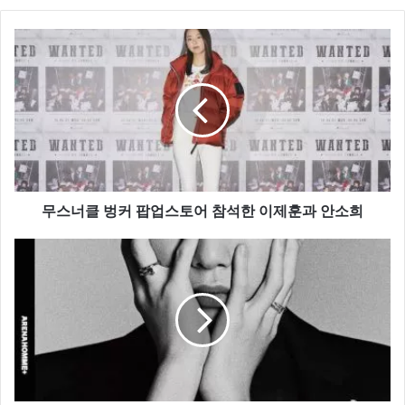
무
스
너
클
벙
커
팝
업
스
토
무스너클 벙커 팝업스토어 참석한 이제훈과 안소희
어
참
강
석
다
한
니
이
엘,
제
‘까
훈
르
과
띠
안
에
소
프