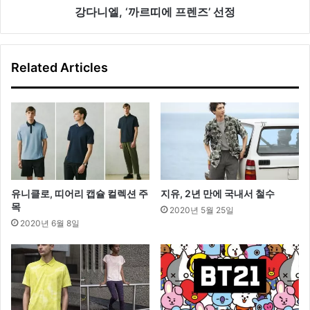
희
렌
강다니엘, ‘까르띠에 프렌즈’ 선정
즈’
선
정
Related Articles
유니클로, 띠어리 캡슐 컬렉션 주
지유, 2년 만에 국내서 철수
목
2020년 5월 25일
2020년 6월 8일