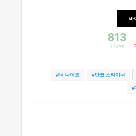
바
813
Likes
닉 나이트
단코 스타이너