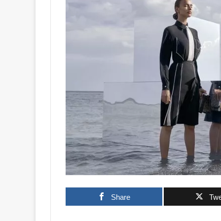
Share
Twe