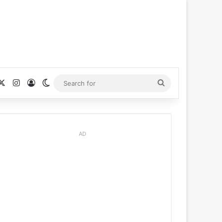
cebook
X
Instagram
Log In
Switch skin
Search
for
AD