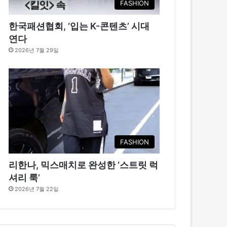
FASHION
한국패션협회, ‘입는 K-콘텐츠’ 시대
연다
2026년 7월 29일
FASHION
리한나, 믹스매치로 완성한 ‘스트릿 럭
셔리 룩’
2026년 7월 22일