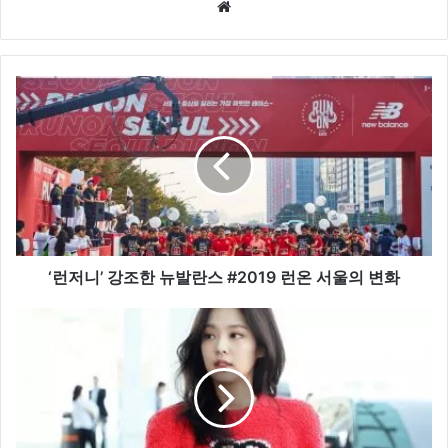
Website
‘런
저
니’
강
조
한
뉴
발
란
스
‘런저니’ 강조한 뉴발란스 #2019 런온 서울의 변화
#2019
런
블
온
랙
서
핑
울
크
의
제
변
니,
화
공