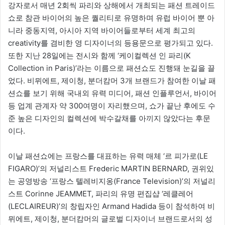
강자로서 매년 2회씩 파리와 상해에서 개최되는 패션 트레이드
쇼로 참관 바이어의 높은 퀄리티로 유명하며 유럽 바이어 뿐 아
니라 중동지역, 아시아 지역 바이어들로부터 세계 최고의
creativity를 겸비한 영 디자이너의 등용문으로 평가되고 있다.
또한 지난 28일에는 전시와 함께 ‘케이컬렉션 인 파리(K
Collection in Paris)’라는 이름으로 패션쇼도 진행돼 눈길을 끌
었다. 비뮈에트, 제이청, 분더캄머 3개 브랜드가 참여한 이날 패
션쇼를 보기 위해 국내외 유력 미디어, 패션 인플루언서, 바이어
등 업계 관계자 약 300여명이 자리했으며, 쇼가 끝난 후에도 수
준 높은 디자인의 컬렉션에 박수갈채를 아끼지 않았다는 후문
이다.
이날 패션쇼에는 프랑스를 대표하는 유력 매체 ‘르 피가로(LE
FIGARO)’의 저널리스트 Frederic MARTIN BERNARD, 권위있
는 공영방송 ‘프랑스 텔레비지옹(France Television)’의 저널리
스트 Corinne JEAMMET, 파리의 유명 편집샵 ‘레클레어
(LECLAIREUR)’의 창립자인 Armand Hadida 등이 참석하여 비
뮈에트, 제이청, 분더캄머의 글로벌 디자이너 브랜드로서의 성