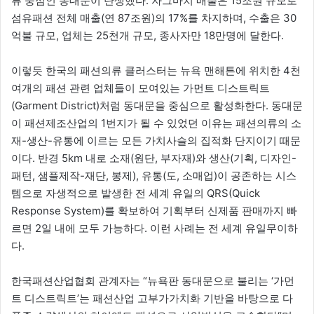
류 중심인 동대문이 탄생했다. 자그마치 매출은 15조원 규모로
섬유패션 전체 매출(연 87조원)의 17%를 차지하며, 수출은 30
억불 규모, 업체는 25천개 규모, 종사자만 18만명에 달한다.
이렇듯 한국의 패션의류 클러스터는 뉴욕 맨해튼에 위치한 4천
여개의 패션 관련 업체들이 모여있는 가먼트 디스트릭트
(Garment District)처럼 동대문을 중심으로 활성화한다. 동대문
이 패션제조산업의 1번지가 될 수 있었던 이유는 패션의류의 소
재-생산-유통에 이르는 모든 가치사슬의 집적화 단지이기 때문
이다. 반경 5km 내로 소재(원단, 부자재)와 생산(기획, 디자인-
패턴, 샘플제작-재단, 봉제), 유통(도, 소매업)이 공존하는 시스
템으로 자생적으로 발생한 전 세계 유일의 QRS(Quick
Response System)를 확보하여 기획부터 신제품 판매까지 빠
르면 2일 내에 모두 가능하다. 이런 사례는 전 세계 유일무이하
다.
한국패션산업협회 관계자는 “뉴욕판 동대문으로 불리는 ‘가먼
트 디스트릭트’는 패션산업 고부가가치화 기반을 바탕으로 다