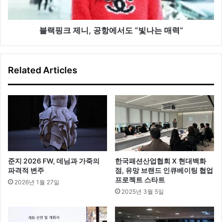
항
에
서
블랙핑크 제니, 공항에서도 “빛나는 매력”
도
“빛
나
Related Articles
는
매
력”
준지 2026 FW, 데님과 가죽의
한국패션산업협회 X 현대백화
파격적 변주
점, 유망 브랜드 인큐베이팅 협업
프로젝트 스타트
2026년 1월 27일
2025년 3월 5일