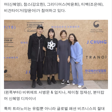
머(신혜영), 참스(강요한), 그리디어스(박윤희), 티백(조은애),
비건타이거(양윤아)가 참여하고 있다.
(왼쪽부터) 비뮈에트 서병문 & 엄지나, 제이청 정재선, 분더캄
머 신혜영 디자이너
특히 트라노이는 유럽뿐 아니라 글로벌 패션 비즈니스의 절대