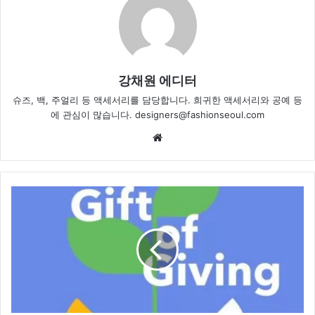
강채원 에디터
슈즈, 백, 주얼리 등 액세서리를 담당합니다. 희귀한 액세서리와 공예 등
에 관심이 많습니다. designers@fashionseoul.com
Website
파
타
고
니
아,
환
경
단
체