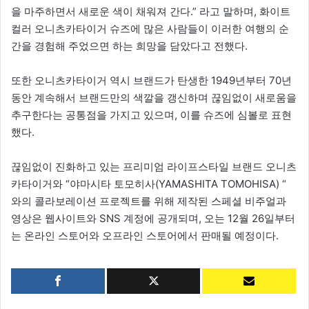
을 마주하면서 새로운 색이 채워져 간다.” 라고 말하며, 화이트
컬러 오니츠카타이거 슈즈에 많은 사람들이 이러한 여행의 순
간을 경험해 주었으면 하는 희망을 담았다고 전했다.
또한 오니츠카타이거 역시 브랜드가 탄생한 1949년부터 70년
동안 계속해서 브랜드만의 색깔을 갱신하며 끊임없이 새로움을
추구한다는 공통점을 가지고 있으며, 이를 슈즈에 심볼로 표현
했다.
끊임없이 진화하고 있는 프리미엄 라이프스타일 브랜드 오니츠
카타이거와 “야마시타 토모히사(YAMASHITA TOMOHISA) “
와의 콜라보레이션 프로젝트를 위해 제작된 스페셜 비주얼과
영상은 웹사이트와 SNS 계정에 공개되며, 오는 12월 26일부터
는 온라인 스토어와 오프라인 스토어에서 판매될 예정이다.