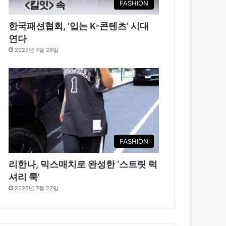
FASHION
한국패션협회, ‘입는 K-콘텐츠’ 시대
연다
2026년 7월 29일
FASHION
리한나, 믹스매치로 완성한 ‘스트릿 럭
셔리 룩’
2026년 7월 22일