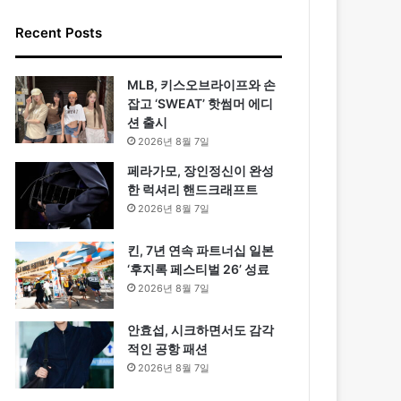
Recent Posts
MLB, 키스오브라이프와 손
잡고 ‘SWEAT’ 핫썸머 에디
션 출시
2026년 8월 7일
페라가모, 장인정신이 완성
한 럭셔리 핸드크래프트
2026년 8월 7일
킨, 7년 연속 파트너십 일본
‘후지록 페스티벌 26’ 성료
2026년 8월 7일
안효섭, 시크하면서도 감각
적인 공항 패션
2026년 8월 7일