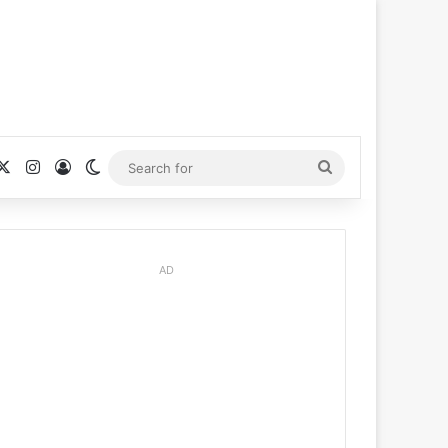
cebook
X
Instagram
Log In
Switch skin
Search
for
AD