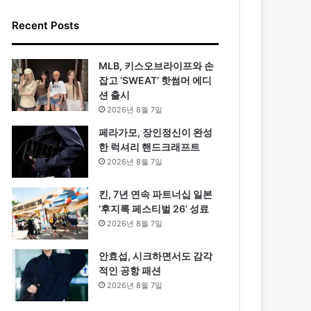
Recent Posts
MLB, 키스오브라이프와 손
잡고 ‘SWEAT’ 핫썸머 에디
션 출시
2026년 8월 7일
페라가모, 장인정신이 완성
한 럭셔리 핸드크래프트
2026년 8월 7일
킨, 7년 연속 파트너십 일본
‘후지록 페스티벌 26’ 성료
2026년 8월 7일
안효섭, 시크하면서도 감각
적인 공항 패션
2026년 8월 7일