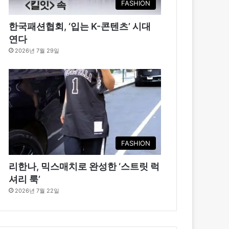
FASHION
한국패션협회, ‘입는 K-콘텐츠’ 시대
연다
2026년 7월 29일
FASHION
리한나, 믹스매치로 완성한 ‘스트릿 럭
셔리 룩’
2026년 7월 22일