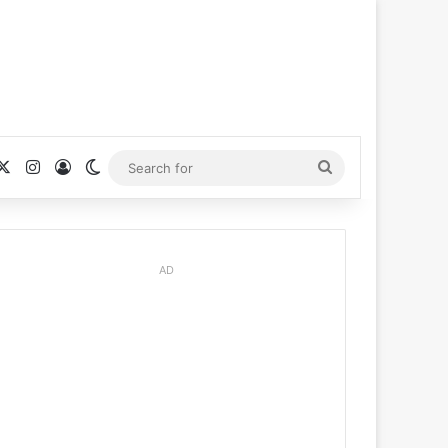
cebook
X
Instagram
Log In
Switch skin
Search
for
AD