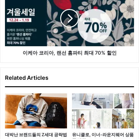
개
아
코
리
아,
랜
선
홈
파
이케아 코리아, 랜선 홈파티 최대 70% 할인
티
최
대
Related Articles
70%
할
인
대박난 브랜드들의 Z세대 공략법
유니클로, 이너-라운지웨어 상품