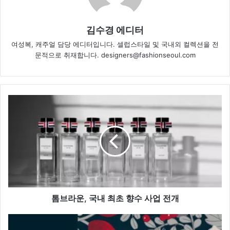
김수경 에디터
여성복, 캐주얼 담당 에디터입니다. 셀럽스타일 및 국내외 컬렉션을 전
문적으로 취재합니다. designers@fashionseoul.com
톰
브
라
운,
국
내
최
초
향
수
톰브라운, 국내 최초 향수 사업 전개
사
업
이
전
케