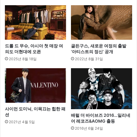
다
드롤 드 무슈, 아시아 첫 매장 여
골든구스, 새로운 여정의 출발
의도 더현대에 오픈
‘아티스트의 정신’ 공개
2025년 8월 18일
2022년 8월 31일
사이먼 도미닉, 이목끄는 힙한 패
션
배럴 더 바이브즈 2016…일리네
어 레코즈&AOMG 출동
2021년 4월 5일
2016년 6월 24일