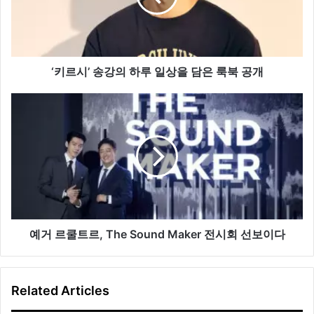
의
하
루
일
상
‘키르시’ 송강의 하루 일상을 담은 룩북 공개
을
담
예
은
거
룩
르
북
쿨
공
트
개
르,
The
Sound
Maker
전
예거 르쿨트르, The Sound Maker 전시회 선보이다
시
회
선
Related Articles
보
이