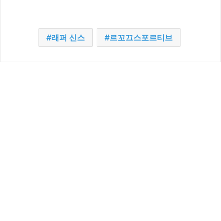
래퍼 신스
르꼬끄스포르티브