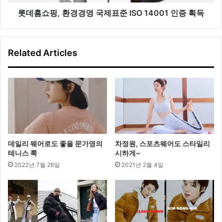
토
영
어
국
롯데홈쇼핑, 환경경영 국제표준 ISO 14001 인증 획득
오
제
픈
표
준
Related Articles
ISO
14001
인
증
획
득
데일리 웨어로도 좋을 문가영의
차정원, 스포츠웨어도 스타일리
테니스 룩
시하게~
2022년 7월 26일
2021년 2월 4일