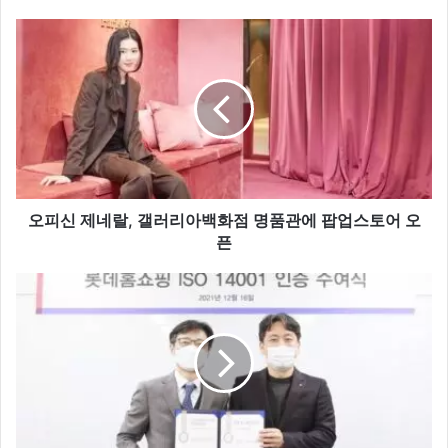
오
피
신
제
네
랄,
갤
러
리
아
오피신 제네랄, 갤러리아백화점 명품관에 팝업스토어 오
백
픈
화
점
롯
명
데
품
홈
관
쇼
에
핑,
팝
환
업
경
스
경