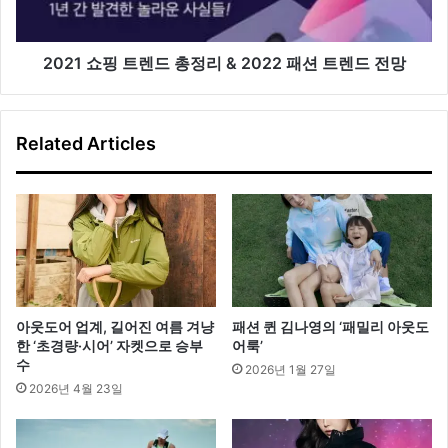
정
리
&
2021 쇼핑 트렌드 총정리 & 2022 패션 트렌드 전망
2022
패
션
Related Articles
트
렌
드
전
망
아웃도어 업계, 길어진 여름 겨냥
패션 퀸 김나영의 ‘패밀리 아웃도
한 ‘초경량·시어’ 자켓으로 승부
어룩’
수
2026년 1월 27일
2026년 4월 23일