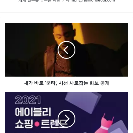
내
가
바
로
‘쿤
타’,
시
선
사
로
내가 바로 ‘쿤타’, 시선 사로잡는 화보 공개
잡
는
2021
화
쇼
보
핑
공
트
개
렌
드
총