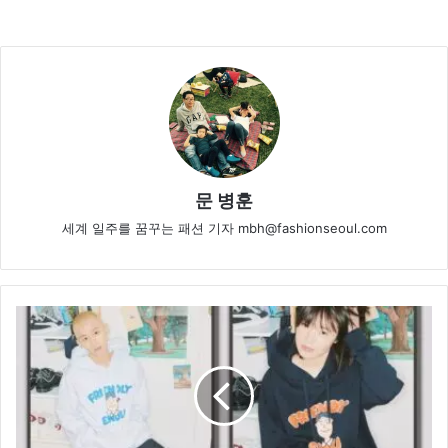
문 병훈
세계 일주를 꿈꾸는 패션 기자 mbh@fashionseoul.com
에
노
우,
2022
S/S
컬
렉