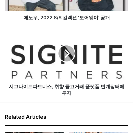
션
‘도
어
에노우, 2022 S/S 컬렉션 ‘도어웨이’ 공개
웨
이’
시
공
그
개
나
이
트
파
트
너
스,
취
시그나이트파트너스, 취향 중고거래 플랫폼 번개장터에
향
투자
중
고
거
Related Articles
래
플
랫