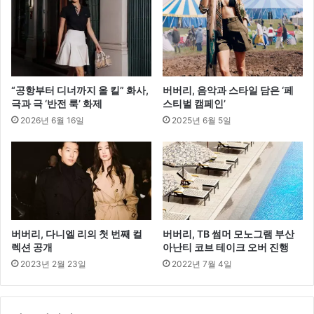
폼
번
개
장
터
에
“공항부터 디너까지 올 킬” 화사,
버버리, 음악과 스타일 담은 ‘페
투
극과 극 ‘반전 룩’ 화제
스티벌 캠페인’
자
2026년 6월 16일
2025년 6월 5일
버버리, 다니엘 리의 첫 번째 컬
버버리, TB 썸머 모노그램 부산
렉션 공개
아난티 코브 테이크 오버 진행
2023년 2월 23일
2022년 7월 4일