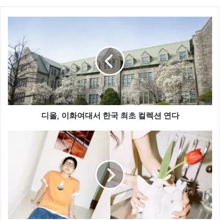
디
올,
이
화
여
대
서
한
국
최
디올, 이화여대서 한국 최초 컬렉션 연다
초
컬
Mmlg,
렉
나
션
이
연
트
다
프
루
티
와
의