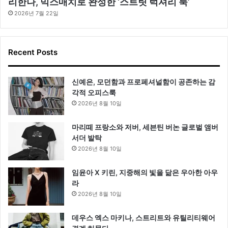
리한나, 믹스매치로 완성한 ‘스트릿 럭셔리 룩’
2026년 7월 22일
Recent Posts
신예은, 모던함과 프로페셔널함이 공존하는 감
각적 오피스룩
2026년 8월 10일
마리떼 프랑소와 저버, 세븐틴 버논 글로벌 앰버
서더 발탁
2026년 8월 10일
임윤아 X 키린, 지중해의 빛을 닮은 우아한 아우
라
2026년 8월 10일
데우스 엑스 마키나, 스트리트와 유틸리티웨어