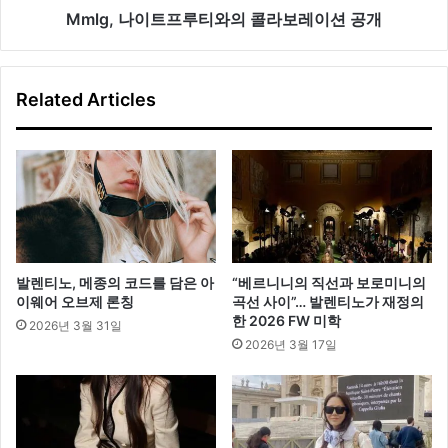
콜
Mmlg, 나이트프루티와의 콜라보레이션 공개
라
보
레
Related Articles
이
션
공
개
발렌티노, 메종의 코드를 담은 아
“베르니니의 직선과 보로미니의
이웨어 오브제 론칭
곡선 사이”… 발렌티노가 재정의
한 2026 FW 미학
2026년 3월 31일
2026년 3월 17일