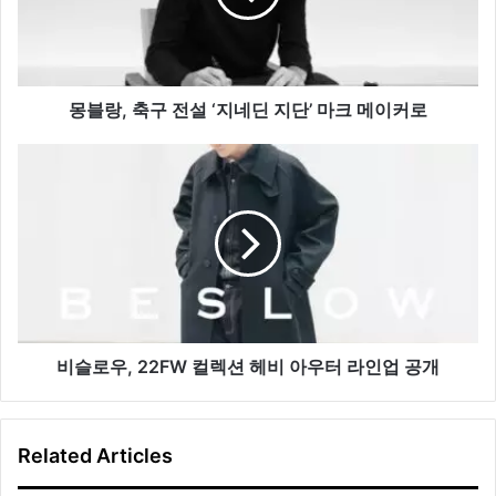
전
설
‘지
네
딘
몽블랑, 축구 전설 ‘지네딘 지단’ 마크 메이커로
지
단’
비
마
슬
크
로
메
우,
이
22FW
커
컬
로
렉
션
헤
비
비슬로우, 22FW 컬렉션 헤비 아우터 라인업 공개
아
우
터
Related Articles
라
인