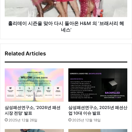
을
맞
아
다
홀리데이 시즌을 맞아 다시 돌아온 H&M 의 ‘브래서리 헤
시
네스’
돌
아
온
Related Articles
H&M
의
‘브
래
서
리
헤
네
스’
삼성패션연구소, ’2026년 패션
삼성패션연구소, 2025년 패션산
시장 전망’ 발표
업 10대 이슈 발표
2025년 12월 26일
2025년 12월 18일