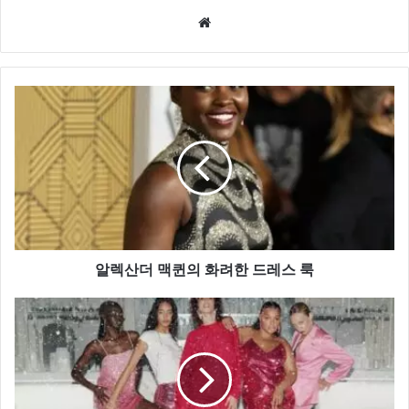
Website
알
렉
산
더
맥
퀸
의
화
려
한
알렉산더 맥퀸의 화려한 드레스 룩
드
레
홀
스
리
룩
데
이
시
즌