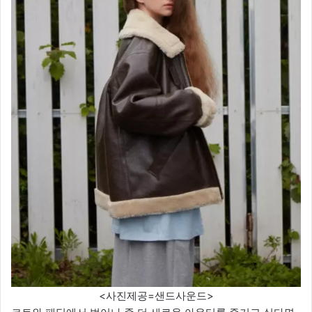
<사진제공=샌드사운드>