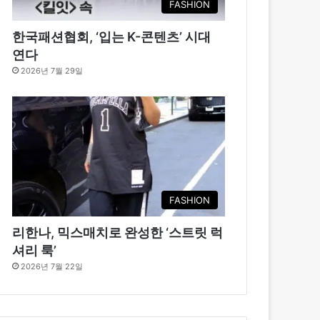
FASHION
한국패션협회, ‘입는 K-콘텐츠’ 시대
연다
2026년 7월 29일
FASHION
리한나, 믹스매치로 완성한 ‘스트릿 럭
셔리 룩’
2026년 7월 22일