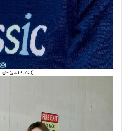
공=플랙(PLAC)]