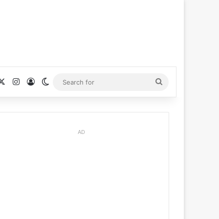
cebook
X
Instagram
Log In
Switch skin
Search
for
AD