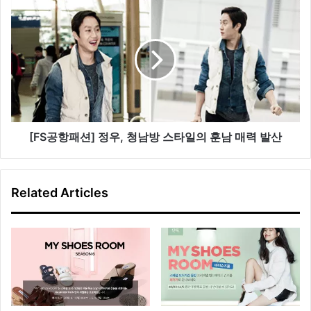
인
[
‘
F
T
S
h
공
e
항
C
패
o
션
l
]
l
정
e
우
[FS공항패션] 정우, 청남방 스타일의 훈남 매력 발산
c
,
t
청
i
남
Related Articles
o
방
n
스
b
타
y
일
H
의
:
훈
C
남
O
매
N
력