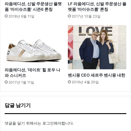
라움에디션, 신발 주문생산 플랫
LF 라움에디션, 신발 주문생산 플
N
발
폼 ‘마이슈즈룸’ 시즌6 론칭
랫폼 ‘마이슈즈룸’ 론칭
E
산
2018년 6월 11일
2017년 10월 23일
C
T
’
라움에디션, ‘데이트’ 힐 로우 나
벤시몽 CEO 세르주 벤시몽 내한
파 스니커즈
2016년 4월 20일
2017년 1월 11일
답글 남기기
댓글을 달기 위해서는
로그인
해야합니다.