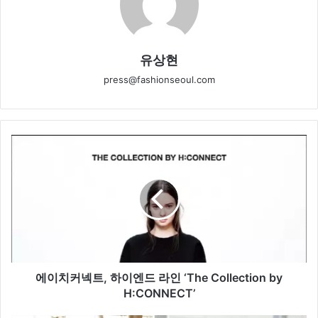
유상현
press@fashionseoul.com
에
이
치
커
넥
트
,
하
이
엔
에이치커넥트, 하이엔드 라인 ‘The Collection by
드
H:CONNECT’
라