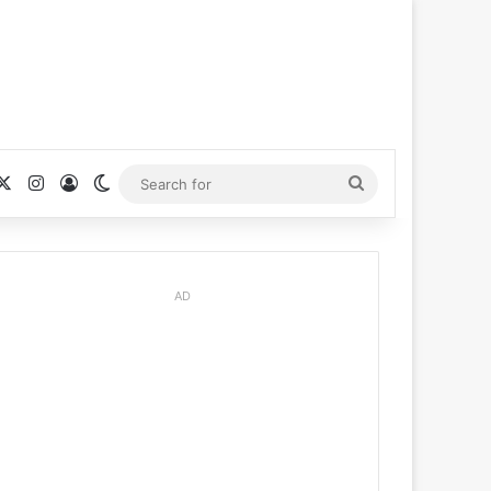
cebook
X
Instagram
Log In
Switch skin
Search
for
AD