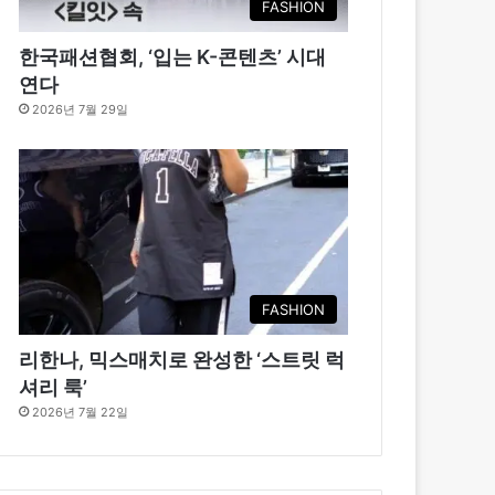
FASHION
한국패션협회, ‘입는 K-콘텐츠’ 시대
연다
2026년 7월 29일
FASHION
리한나, 믹스매치로 완성한 ‘스트릿 럭
셔리 룩’
2026년 7월 22일