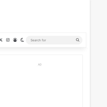
cebook
X
Instagram
Log In
Switch skin
Search
for
AD