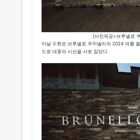
[사진제공=브루넬로 쿠치넬
이날 수현은 브루넬로 쿠치넬리의 2024 여름
드로 대중의 시선을 사로 잡았다.