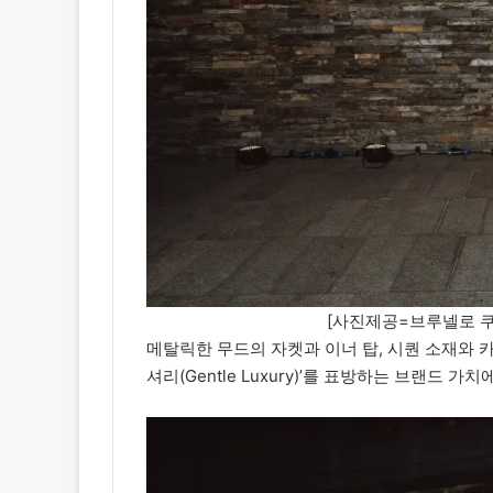
[사진제공=브루넬로 쿠치넬
메탈릭한 무드의 자켓과 이너 탑, 시퀀 소재와 
셔리(Gentle Luxury)’를 표방하는 브랜드