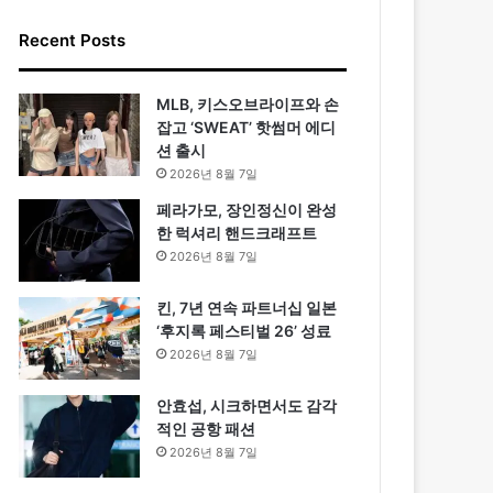
Recent Posts
MLB, 키스오브라이프와 손
잡고 ‘SWEAT’ 핫썸머 에디
션 출시
2026년 8월 7일
페라가모, 장인정신이 완성
한 럭셔리 핸드크래프트
2026년 8월 7일
킨, 7년 연속 파트너십 일본
‘후지록 페스티벌 26’ 성료
2026년 8월 7일
안효섭, 시크하면서도 감각
적인 공항 패션
2026년 8월 7일