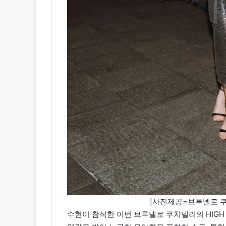
[사진제공=브루넬로 쿠치넬
수현이 참석한 이번 브루넬로 쿠치넬리의 HIGH