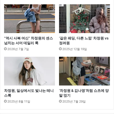
로
시
선
집
중
“역시 사복 여신” 차정원의 센스
‘같은 패딩, 다른 느낌’ 차정원 vs
넘치는 서머 데일리 룩
정려원
2026년 7월 7일
2025년 12월 19일
차정원, 일상에서도 빛나는 테니
‘차정원 & 김나영’처럼 쇼츠에 양
스룩
말 얹기
2025년 8월 11일
2025년 7월 29일