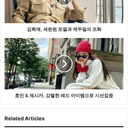
된
포
멀
과
캐
김희애, 세련된 포멀과 캐주얼의 조화
주
얼
효
의
민
조
&
화
제
시
카,
강
렬
한
레
효민 & 제시카, 강렬한 레드 아이템으로 시선집중
드
아
이
Related Articles
템
으