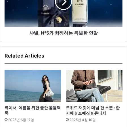
함
께
하
는
특
별
샤넬, N°5와 함께하는 특별한 연말
한
연
말
Related Articles
류이서, 여름을 위한 쿨한 올블랙
트위드 재킷에 데님 한 스푼 : 한
룩
지혜 & 표예진 & 류이서
2025년 6월 17일
2025년 4월 10일