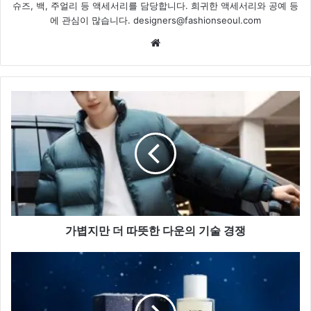
슈즈, 백, 주얼리 등 액세서리를 담당합니다. 희귀한 액세서리와 공예 등
에 관심이 많습니다. designers@fashionseoul.com
Website
가
볍
지
만
더
따
뜻
한
다
운
가볍지만 더 따뜻한 다운의 기술 경쟁
의
기
샤
술
넬,
경
N°5
쟁
와