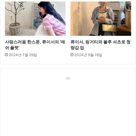
사랑스러움 한스푼, 류이서의 ‘매
류이서, 링거티와 블루 셔츠로 청
쉬 플랫’
량감 업
2024년 7월 29일
2024년 6월 19일
AD