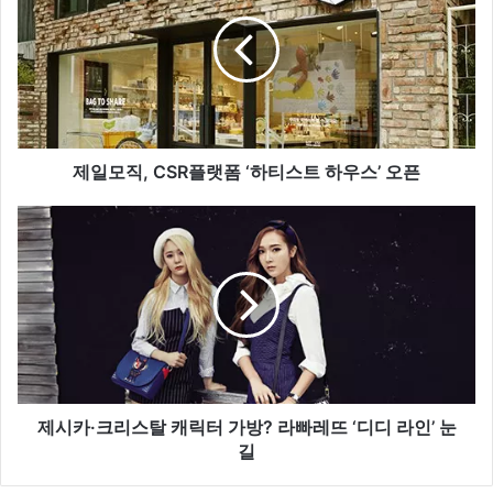
모
직
,
C
S
R
플
랫
제일모직, CSR플랫폼 ‘하티스트 하우스’ 오픈
폼
‘
제
하
시
티
카
스
·
트
크
하
리
우
스
스
탈
’
캐
오
릭
제시카·크리스탈 캐릭터 가방? 라빠레뜨 ‘디디 라인’ 눈
픈
터
길
가