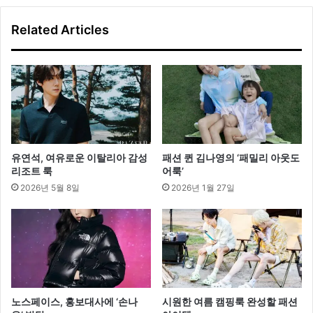
방
?
Related Articles
라
빠
레
뜨
‘
디
디
라
인
유연석, 여유로운 이탈리아 감성
패션 퀸 김나영의 ‘패밀리 아웃도
’
리조트 룩
어룩’
눈
2026년 5월 8일
2026년 1월 27일
길
노스페이스, 홍보대사에 ‘손나
시원한 여름 캠핑룩 완성할 패션