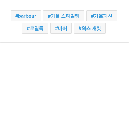
barbour
가을 스타일링
가을패션
로열룩
바버
왁스 재킷