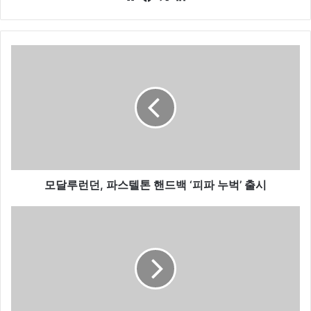
bsi
ce
ke
te
bo
dIn
ok
모
달
루
런
던
,
파
스
텔
톤
모달루런던, 파스텔톤 핸드백 ‘피파 누벅’ 출시
핸
드
제
백
일
‘
모
피
직
파
‘
누
구
벅
호