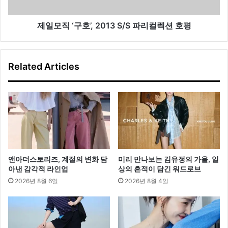
’
’
출
,
시
2
제일모직 ‘구호’, 2013 S/S 파리컬렉션 호평
0
1
3
Related Articles
S
/
S
파
리
컬
렉
션
호
앤아더스토리즈, 계절의 변화 담
미리 만나보는 김유정의 가을, 일
평
아낸 감각적 라인업
상의 흔적이 담긴 워드로브
2026년 8월 6일
2026년 8월 4일