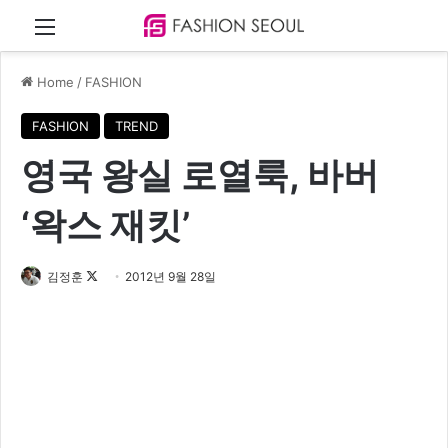
Menu
Home
/
FASHION
FASHION
TREND
영국 왕실 로열룩, 바버
‘왁스 재킷’
김정훈
F
2012년 9월 28일
o
l
l
o
w
o
n