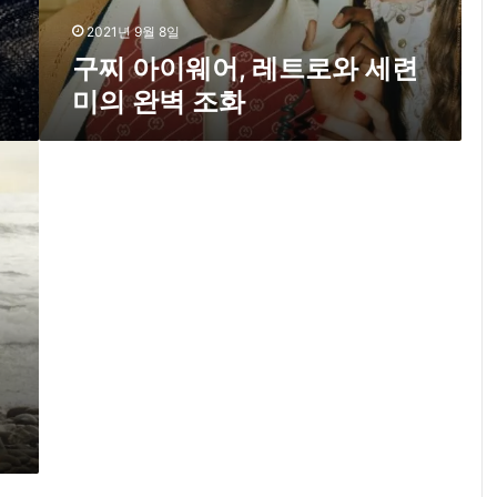
트
로
2021년 9월 8일
와
구찌 아이웨어, 레트로와 세련
세
미의 완벽 조화
련
미
의
완
벽
조
화
이