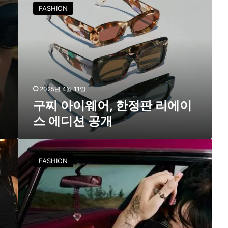
찌
FASHION
아
이
웨
어
,
한
정
판
2025년 4월 11일
리
구찌 아이웨어, 한정판 리에이
에
스 에디션 공개
이
스
에
구
디
찌
FASHION
션
X
공
빌
개
리
아
일
리