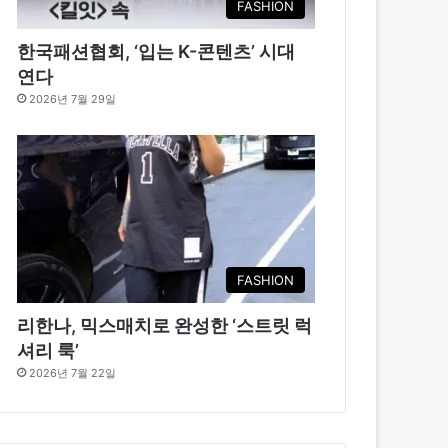
FASHION
한국패션협회, ‘입는 K-콘텐츠’ 시대
연다
2026년 7월 29일
FASHION
리한나, 믹스매치로 완성한 ‘스트릿 럭
셔리 룩’
2026년 7월 22일