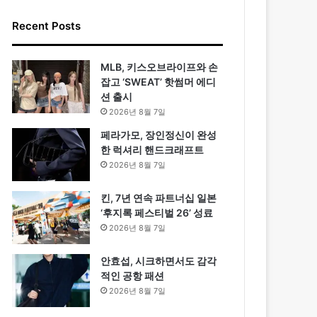
Recent Posts
MLB, 키스오브라이프와 손
잡고 ‘SWEAT’ 핫썸머 에디
션 출시
2026년 8월 7일
페라가모, 장인정신이 완성
한 럭셔리 핸드크래프트
2026년 8월 7일
킨, 7년 연속 파트너십 일본
‘후지록 페스티벌 26’ 성료
2026년 8월 7일
안효섭, 시크하면서도 감각
적인 공항 패션
2026년 8월 7일