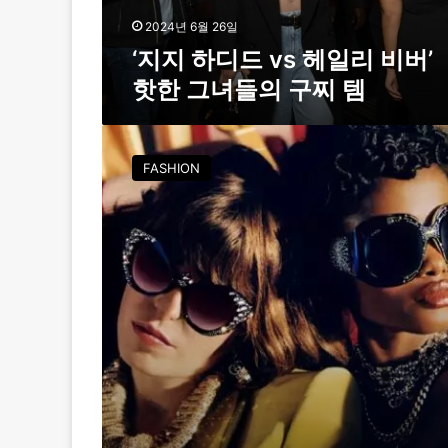
헤
일
2024년 6월 26일
리
‘지지 하디드 vs 헤일리 비버’
비
핫한 그녀들의 구찌 템
버
’
핫
구
한
찌
FASHION
그
의
녀
새
들
로
의
운
구
아
찌
이
템
웨
어
컬
렉
션
‘
할