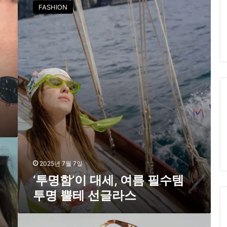
투
FASHION
명
함
’
이
대
세
,
여
름
필
수
템
투
명
뿔
2025년 7월 7일
테
‘투명함’이 대세, 여름 필수템
선
투명 뿔테 선글라스
글
라
스
구