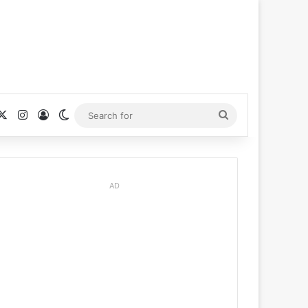
cebook
X
Instagram
Log In
Switch skin
Search
for
AD