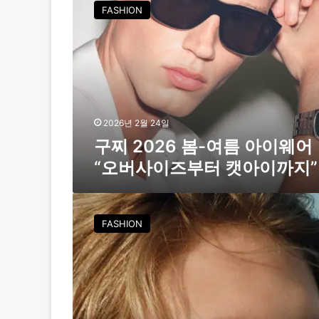
찌
FASHION
2
0
2
6
봄
-
여
름
2026년 2월 24일
아
구찌 2026 봄-여름 아이웨어
이
“오버사이즈부터 캣아이까지”
웨
어
“
구
오
찌
FASHION
버
,
사
2
이
5
즈
S
부
S
터
새
캣