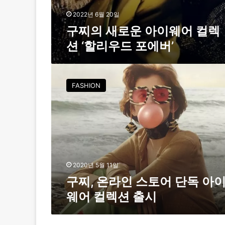
리
우
2022년 6월 20일
드
구찌의 새로운 아이웨어 컬렉
포
션 ‘할리우드 포에버’
에
버
’
구
찌
FASHION
,
온
라
인
스
토
어
단
2020년 5월 11일
독
구찌, 온라인 스토어 단독 아
아
웨어 컬렉션 출시
이
웨
어