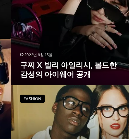
시
,
볼
드
한
감
성
의
아
2022년 9월 15일
이
구찌 X 빌리 아일리시, 볼드한
웨
감성의 아이웨어 공개
어
공
개
구
찌
FASHION
아
이
웨
어
,
레