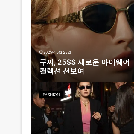
로
아
운
이
아
까
이
지
웨
”
어
컬
렉
션
2025년 5월 23일
선
구찌, 25SS 새로운 아이웨어
보
컬렉션 선보여
여
‘
지
FASHION
지
하
디
드
v
s