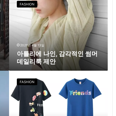
틀
FASHION
리
에
나
인
,
감
각
적
2026년 4월 13일
인
아틀리에 나인, 감각적인 썸머
썸
데일리룩 제안
머
데
일
유
리
니
FASHION
룩
클
제
로
안
,
디
즈
니