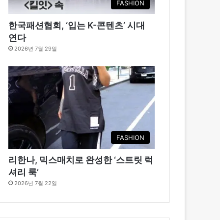
FASHION
한국패션협회, ‘입는 K-콘텐츠’ 시대
연다
2026년 7월 29일
FASHION
리한나, 믹스매치로 완성한 ‘스트릿 럭
셔리 룩’
2026년 7월 22일