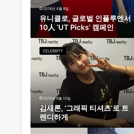
人
‘
2016년 4월 8일
U
유니클로, 글로벌 인플루엔서
T
10人 ‘UT Picks’ 캠페인
P
i
c
김
k
새
s
CELEBRITY
론
’
,
캠
‘
페
그
인
래
픽
티
셔
2015년 8월 10일
츠
김새론, ‘그래픽 티셔츠’로 트
’
렌디하게
로
트
렌
배