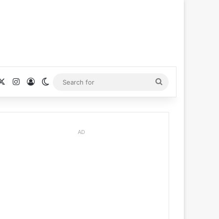
cebook
X
Instagram
Log In
Switch skin
Search
for
AD