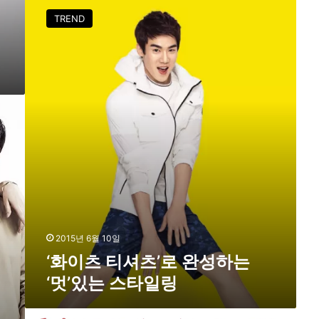
셔
화
TREND
츠
이
’
츠
가
티
대
셔
세
츠
’
로
완
성
하
는
‘
멋
’
있
2015년 6월 10일
는
‘화이츠 티셔츠’로 완성하는
스
‘멋’있는 스타일링
타
일
링
질