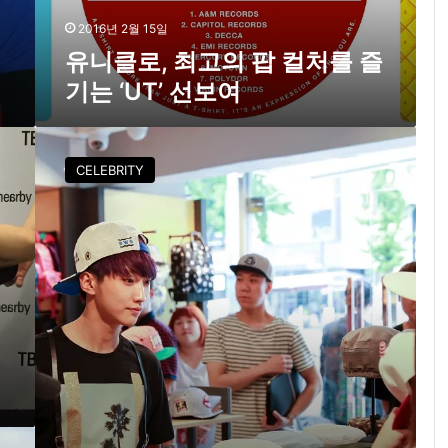
팝
컬
2016년 2월 15일
처
유니클로, 최고의 팝 컬처를 즐
를
기는 ‘UT’ 선보여
즐
기
는
B
‘
1
CELEBRITY
U
A
T
4
’
진
선
영
보
,
여
‘
레
더
팬
츠
’
입
고