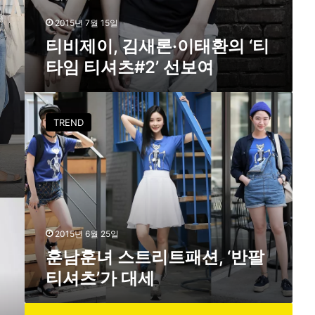
타
임
2015년 7월 15일
티
티비제이, 김새론·이태환의 ‘티
셔
타임 티셔츠#2’ 선보여
츠
#
2
훈
’
남
선
TREND
훈
보
녀
내
여
스
트
리
트
패
션
2015년 6월 25일
,
훈남훈녀 스트리트패션, ‘반팔
‘
티셔츠’가 대세
반
팔
티
‘