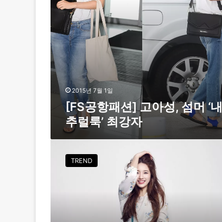
고
아
성
,
섬
머
‘
내
추
2015년 7월 1일
럴
[FS공항패션] 고아성, 섬머 ‘
룩
추럴룩’ 최강자
’
최
강
‘
자
장
TREND
소
따
라
날
씨
따