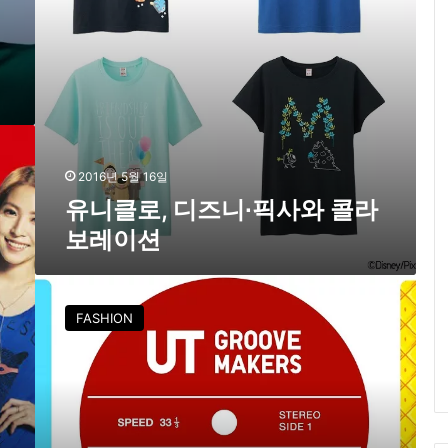
∙
픽
사
와
콜
라
보
레
이
2016년 5월 16일
션
유니클로, 디즈니∙픽사와 콜라
보레이션
유
니
FASHION
클
로
,
최
고
의