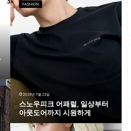
노
FASHION
우
피
크
어
패
럴
,
일
상
캉
부
터
아
웃
도
어
2026년 7월 22일
까
스노우피크 어패럴, 일상부터
지
아웃도어까지 시원하게
시
원
하
아
게