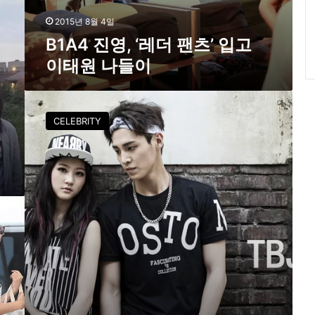
이
태
2015년 8월 4일
원
B1A4 진영, ‘레더 팬츠’ 입고
나
이태원 나들이
들
이
티
비
CELEBRITY
제
이
,
김
새
론
·
이
태
환
의
‘
티