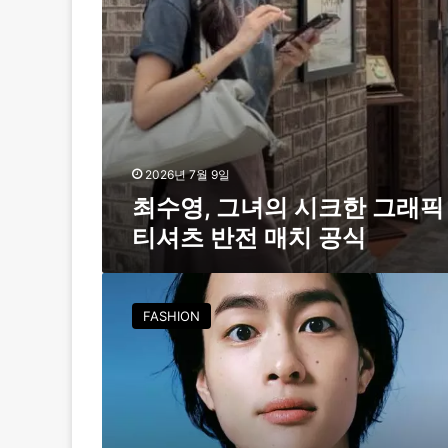
크
한
그
래
픽
티
셔
츠
반
2026년 7월 9일
전
최수영, 그녀의 시크한 그래픽
매
티셔츠 반전 매치 공식
치
공
식
취
향
FASHION
드
러
내
는
그
래