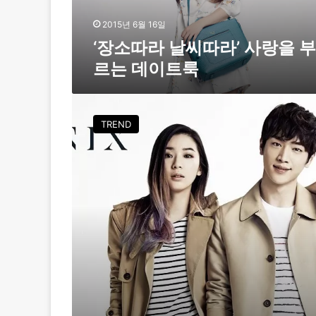
라
’
2015년 6월 16일
사
‘장소따라 날씨따라’ 사랑을 부
랑
르는 데이트룩
을
부
르
커
는
플
TREND
데
룩
이
끝
트
판
룩
왕
,
데
칼
코
마
니
룩
v
s