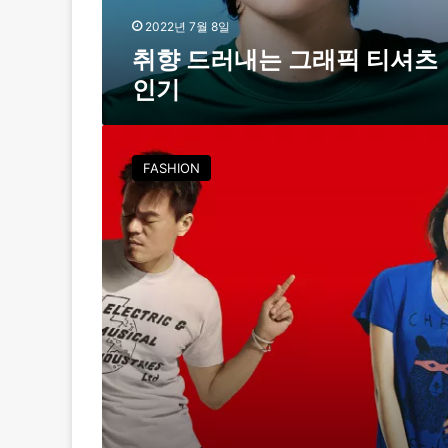
픽
티
2022년 7월 8일
셔
취향 드러내는 그래픽 티셔츠
츠
인기
인
기
유
니
FASHION
클
로
,
글
로
벌
인
플
루
엔
서
1
0