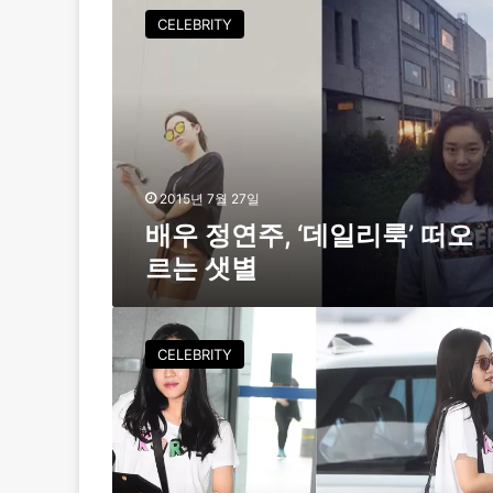
디
우
CELEBRITY
하
정
게
연
주
,
‘
데
일
리
2015년 7월 27일
룩
배우 정연주, ‘데일리룩’ 떠오
’
르는 샛별
떠
오
르
[
는
F
CELEBRITY
샛
S
별
공
항
패
션
]