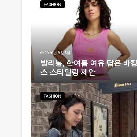
리
FASHION
봉
,
한
여
름
여
유
담
2026년 8월 6일
은
발리봉, 한여름 여유 담은 바
바
스 스타일링 제안
캉
스
스
최
타
수
FASHION
일
영
링
,
제
그
안
녀
의
시