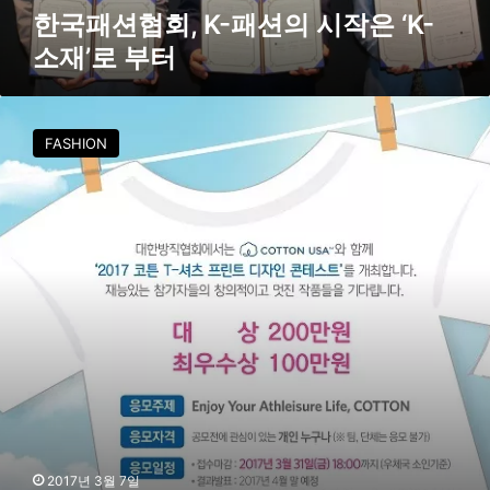
션
한국패션협회, K-패션의 시작은 ‘K-
의
소재’로 부터
시
작
은
대
한
FASHION
‘
방
K
직
-
협
소
회
재
,
’
코
로
튼
부
T
터
-
셔
츠
프
린
트
디
2017년 3월 7일