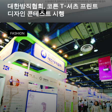
자
대한방직협회, 코튼 T-셔츠 프린트
인
디자인 콘테스트 시행
콘
테
스
대
트
한
시
FASHION
방
행
직
협
회
,
P
I
S
전
시
회
참
가