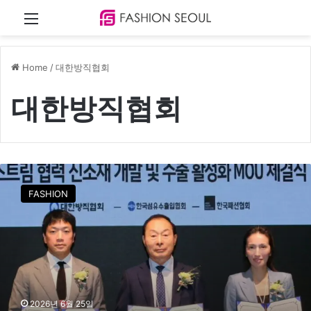
Menu
Home
/
대한방직협회
대한방직협회
한
국
FASHION
패
션
협
회
,
K
-
패
2026년 6월 25일