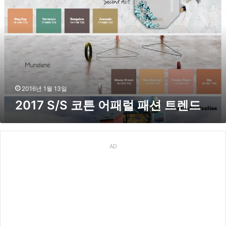
테
7
스
S
트
/
시
S
행
코
튼
어
패
2016년 1월 13일
럴
2017 S/S 코튼 어패럴 패션 트렌드
패
션
트
렌
드
AD