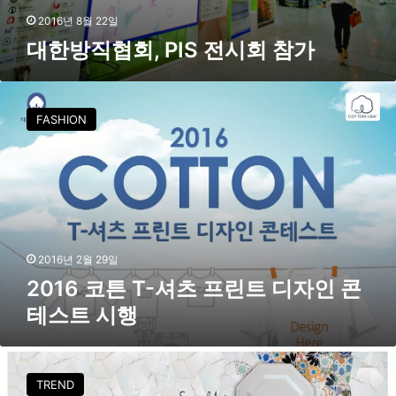
2016년 8월 22일
대한방직협회, PIS 전시회 참가
2
0
FASHION
1
6
코
튼
T
-
셔
츠
2016년 2월 29일
프
2016 코튼 T-셔츠 프린트 디자인 콘
린
테스트 시행
트
디
자
2
인
0
TREND
콘
1