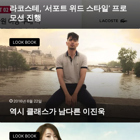
모
라코스테, ‘서포트 위드 스타일’ 프로
션
모션 진행
진
행
역
시
LOOK BOOK
클
래
스
가
남
다
른
이
진
2016년 6월 22일
욱
역시 클래스가 남다른 이진욱
[
F
LOOK BOOK
S