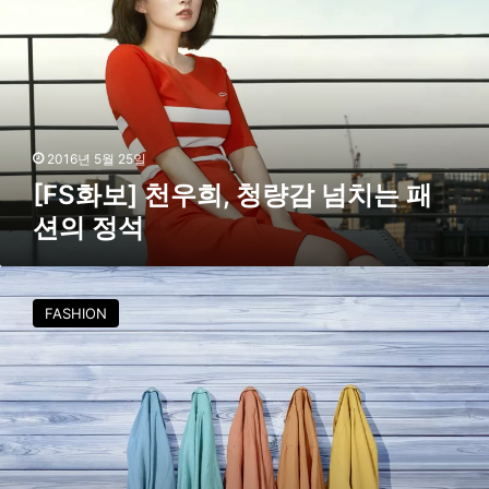
화
보
]
천
우
희
,
2016년 5월 25일
청
[FS화보] 천우희, 청량감 넘치는 패
량
션의 정석
감
넘
치
라
는
코
FASHION
패
스
션
테
의
,
정
리
석
넨
컬
렉
션