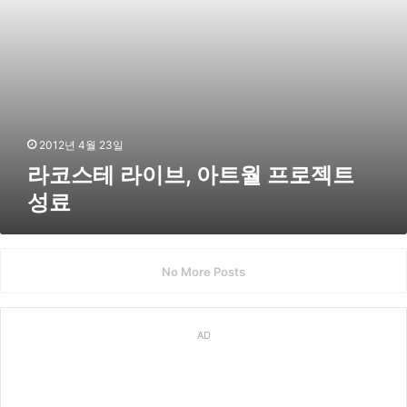
트
월
프
로
젝
트
성
료
2012년 4월 23일
라코스테 라이브, 아트월 프로젝트
성료
No More Posts
AD