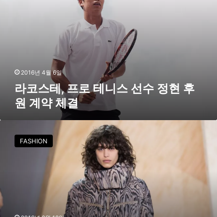
선
수
정
현
후
원
계
2016년 4월 6일
약
라코스테, 프로 테니스 선수 정현 후
체
원 계약 체결
결
라
코
FASHION
스
테
2
0
1
6
F
/