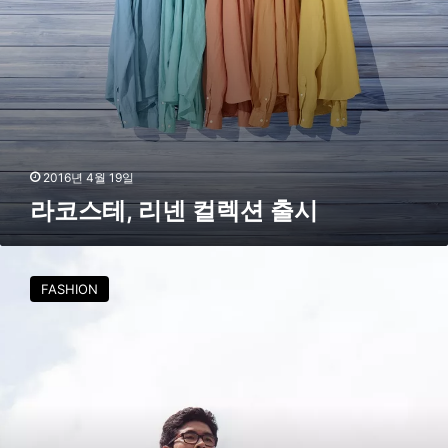
출
시
2016년 4월 19일
라코스테, 리넨 컬렉션 출시
라
코
FASHION
스
테
,
프
로
테
니
스