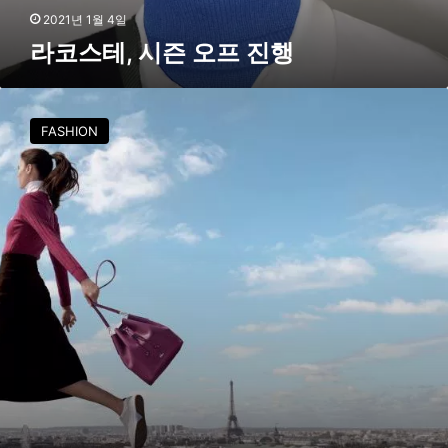
행
2021년 1월 4일
라코스테, 시즌 오프 진행
라
코
FASHION
스
테
,
‘
F
W
1
6
B
a
g
’
프
로
모