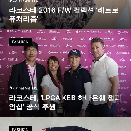
2016년 2월 18일
W
라코스테 2016 F/W 컬렉션 ‘레트로
컬
퓨처리즘’
렉
션
‘
라
레
코
FASHION
트
스
로
테
퓨
,
처
‘
리
L
즘
P
’
G
A
2015년 9월 11일
K
라코스테, ‘LPGA KEB 하나은행 챔피
E
언십’ 공식 후원
B
하
나
전
은
세
FASHION
행