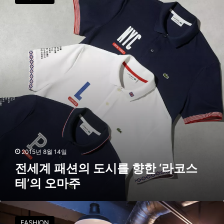
계
챔
패
피
션
언
의
십
도
’
시
공
를
식
향
후
한
원
‘
라
코
스
테
’
2015년 8월 14일
의
전세계 패션의 도시를 향한 ‘라코스
오
테’의 오마주
마
주
라
코
FASHION