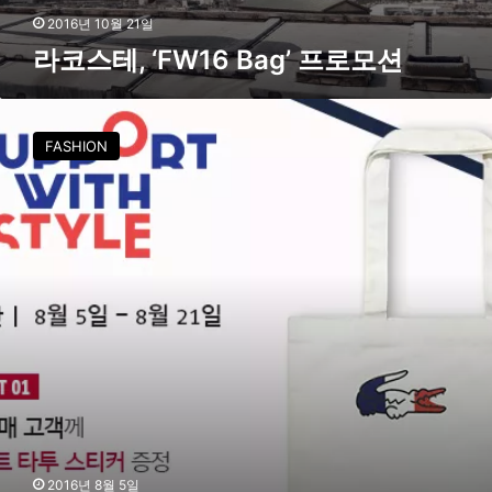
션
2016년 10월 21일
라코스테, ‘FW16 Bag’ 프로모션
라
코
FASHION
스
테
,
‘
서
포
트
위
드
스
타
일
’
프
로
2016년 8월 5일