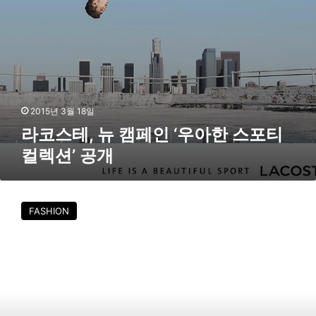
‘
최
우
아
한
스
포
티
컬
2015년 3월 18일
렉
라코스테, 뉴 캠페인 ‘우아한 스포티
션
컬렉션’ 공개
’
공
개
라
코
FASHION
스
테
라
이
브
,
아