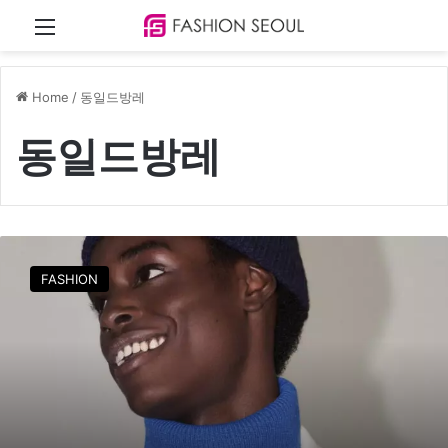
Menu
Home
/
동일드방레
동일드방레
라
코
FASHION
스
테
,
시
즌
오
프
진