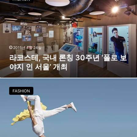
스
테
,
국
내
론
칭
3
2015년 4월 24일
0
라코스테, 국내 론칭 30주년 ‘폴로 보
주
야지 인 서울’ 개최
년
‘
폴
라
로
코
FASHION
보
스
야
테
지
,
인
뉴
서
캠
울
페
’
인
개