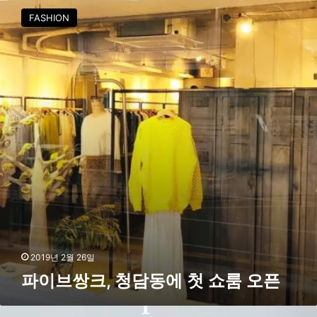
이
FASHION
브
쌍
크
,
청
담
동
에
첫
쇼
룸
오
픈
2019년 2월 26일
파이브쌍크, 청담동에 첫 쇼룸 오픈
국