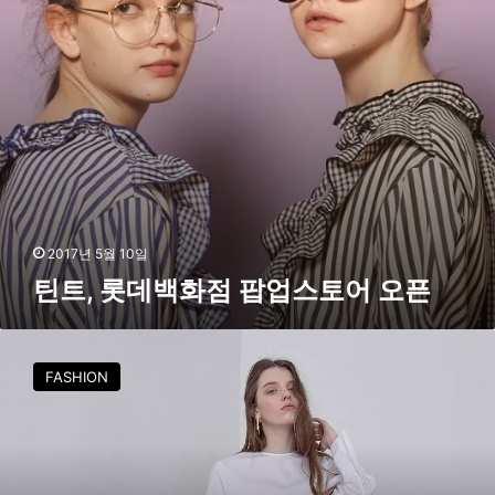
점
”
팝
업
스
토
어
오
픈
2017년 5월 10일
틴트, 롯데백화점 팝업스토어 오픈
[
FASHION
i
t
e
m
t