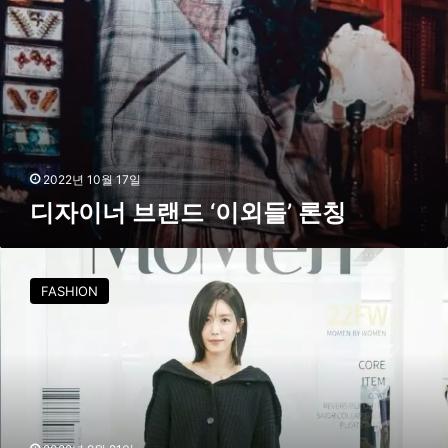
별
들
화
’
”
론
칭
2022년 10월 17일
디자이너 브랜드 ‘이외들’ 론칭
디
자
FASHION
이
너
브
랜
드
모
먼
,