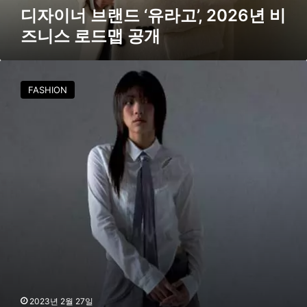
고
디자이너 브랜드 ‘유라고’, 2026년 비
’
즈니스 로드맵 공개
,
2
0
디
2
자
FASHION
6
이
년
너
비
브
즈
랜
니
드
스
로
로
살
드
펴
맵
본
공
2
개
0
2
3
S
/
2023년 2월 27일