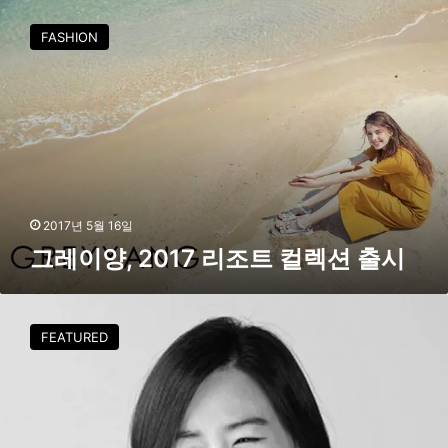
그
레
레
FASHION
이
이
드
양
쇼
,
참
2
가
0
지
1
원
7
리
조
2017년 5월 16일
트
그레이양, 2017 리조트 컬렉션 출시
컬
렉
션
[
출
i
FEATURED
시
n
t
e
r
v