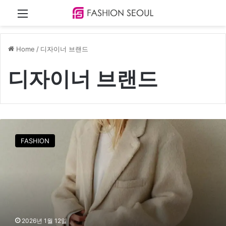
Menu
Home
/
디자이너 브랜드
디자이너 브랜드
디
자
FASHION
이
너
브
랜
드
‘
유
라
2026년 1월 12일