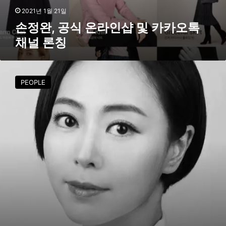
널
2021년 1월 21일
론
손정완, 공식 온라인샵 및 카카오톡
칭
채널 론칭
[
인
PEOPLE
터
뷰
]
한
현
주
디
자
이
너
“
디
자
이