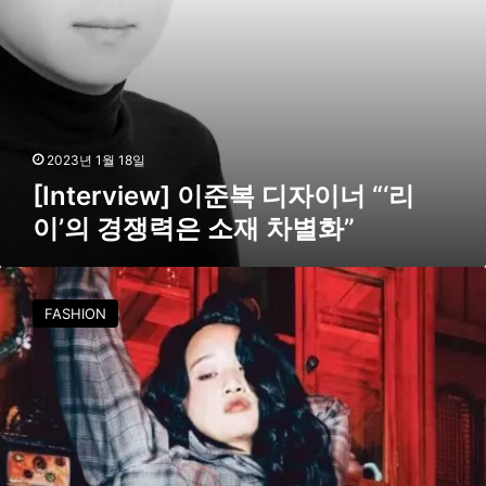
]
이
준
복
디
자
이
2023년 1월 18일
너
[Interview] 이준복 디자이너 “‘리
“
이’의 경쟁력은 소재 차별화”
‘
리
이
디
’
자
의
FASHION
이
경
너
쟁
브
력
랜
은
드
소
‘
재
이
차
외