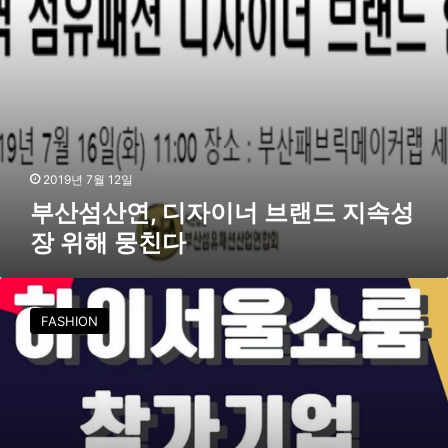
이
너
브
랜
드
지
속
성
장
2019년 7월 12일
위
부산섬산연, 디자이너 브랜드 지속성
해
장 위해 뭉친다
뭉
친
다
하
이
FASHION
서
울
쇼
룸
,
2