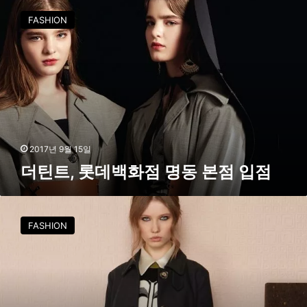
다
틴
FASHION
트
,
롯
데
백
화
점
명
동
2017년 9월 15일
본
더틴트, 롯데백화점 명동 본점 입점
점
입
점
올
라
FASHION
카
일
리
,
2
0