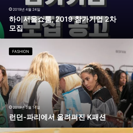
0
1
2019년 4월 24일
9
하이서울쇼룸, 2019 참가기업 2차
참
모집
가
기
업
런
2
던
FASHION
차
-
모
파
집
리
에
서
울
려
펴
진
2019년 3월 14일
K
런던-파리에서 울려펴진 K패션
패
션
파