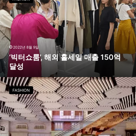
터
쇼
룸
’
,
해
외
홀
2022년 8월 9일
세
‘빅터쇼룸’, 해외 홀세일 매출 150억
일
달성
매
출
1
한
5
컬
FASHION
0
렉
억
션
달
,
성
국
내
디
자