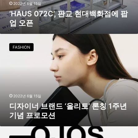
’
2022년 6월 15일
,
‘HAUS 072C’, 판교 현대백화점에 팝
판
업 오픈
교
현
대
디
백
자
FASHION
화
이
점
너
에
브
팝
랜
업
드
오
‘
픈
올
리
2022년 6월 15일
토
디자이너 브랜드 ‘올리토’ 론칭 1주년
’
기념 프로모션
론
칭
1
오
주
호