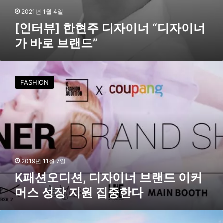
너
2021년 1월 4일
가
[인터뷰] 한현주 디자이너 “디자이너
바
가 바로 브랜드”
로
브
랜
K
드
패
”
FASHION
션
오
디
션
,
디
자
이
2019년 11월 7일
너
K패션오디션, 디자이너 브랜드 이커
브
머스 성장 지원 집중한다
랜
드
이
오
커