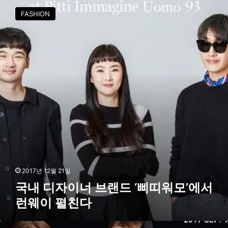
내
FASHION
디
자
이
너
브
랜
드
‘
삐
띠
워
모
’
에
서
2017년 12월 21일
런
국내 디자이너 브랜드 ‘삐띠워모’에서
웨
런웨이 펼친다
이
펼
친
더