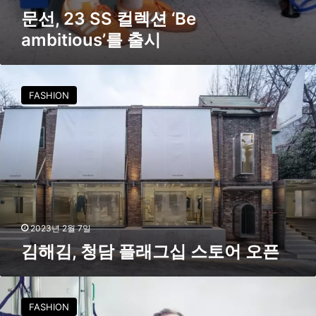
t
문선, 23 SS 컬렉션 ‘Be
i
ambitious’를 출시
o
u
s
김
’
해
를
FASHION
김
출
,
시
청
담
플
래
그
십
스
2023년 2월 7일
토
김해김, 청담 플래그십 스토어 오픈
어
오
픈
이
외
FASHION
들