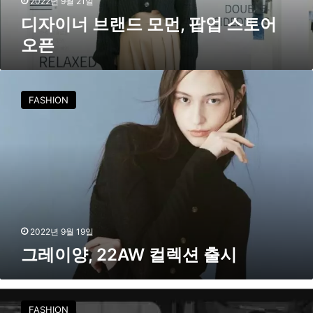
2022년 9월 21일
팝
디자이너 브랜드 모먼, 팝업 스토어
업
오픈
스
토
어
그
오
레
FASHION
픈
이
양
,
2
2
A
W
컬
렉
2022년 9월 19일
션
그레이양, 22AW 컬렉션 출시
출
시
준
지
FASHION