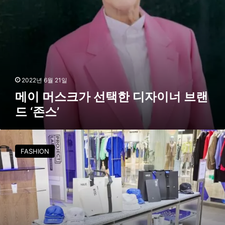
디
자
이
너
브
랜
드
‘
2022년 6월 21일
존
메이 머스크가 선택한 디자이너 브랜
스
드 ‘존스’
’
‘
H
FASHION
A
U
S
0
7
2
C