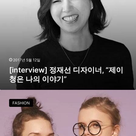
i
e
w
]
정
재
선
디
자
이
2017년 5월 12일
너
[interview] 정재선 디자이너, “제이
,
청은 나의 이야기”
“
제
이
틴
청
트
은
FASHION
,
나
롯
의
데
이
백
야
화
기