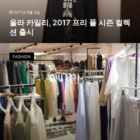
1
7
2017년 8월 3일
프
올라 카일리, 2017 프리 폴 시즌 컬렉
리
션 출시
폴
시
즌
디
컬
자
FASHION
렉
이
션
너
출
브
시
랜
드
그
레
이
양
,
팝
업
스