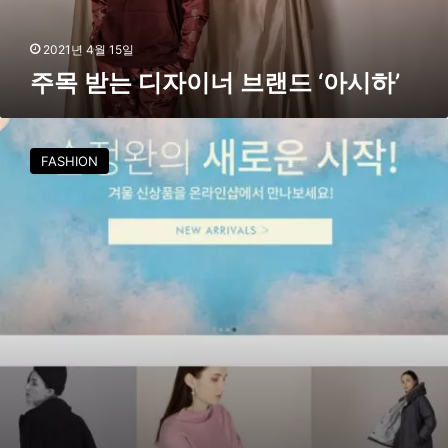
랜
드
2021년 4월 15일
‘
주목 받는 디자이너 브랜드 ‘아시하’
아
시
하
손
’
정
FASHION
완
,
공
식
온
라
인
샵
및
카
카
오
톡
채