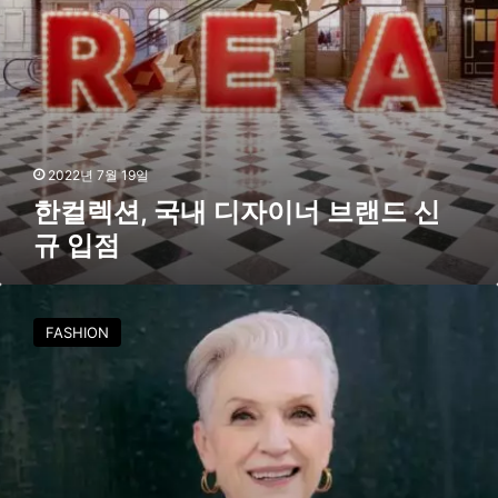
이
너
브
랜
드
신
규
입
2022년 7월 19일
점
한컬렉션, 국내 디자이너 브랜드 신
규 입점
메
이
FASHION
머
스
크
가
선
택
한