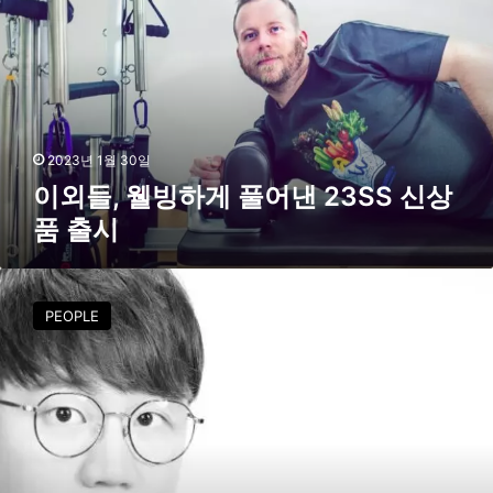
,
웰
빙
하
게
풀
어
2023년 1월 30일
낸
이외들, 웰빙하게 풀어낸 23SS 신상
2
품 출시
3
S
S
[
신
I
PEOPLE
상
n
품
t
출
e
시
r
v
i
e
w