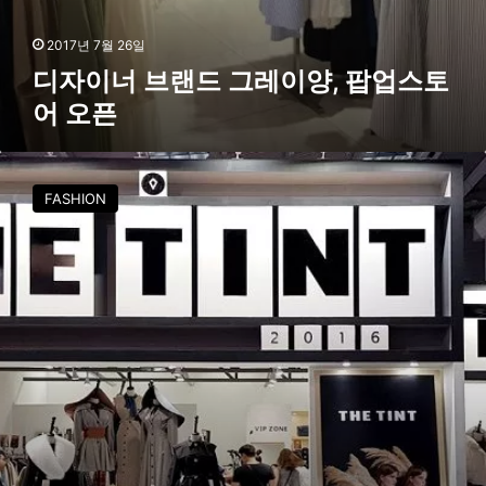
토
어
2017년 7월 26일
오
디자이너 브랜드 그레이양, 팝업스토
픈
어 오픈
디
자
FASHION
이
너
브
랜
드
더
틴
트
,
중
국
시
장