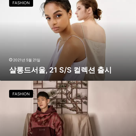
FASHION
드
서
울
,
2
1
S
/
S
2021년 5월 21일
컬
살롱드서울, 21 S/S 컬렉션 출시
렉
션
출
주
시
목
FASHION
받
는
디
자
이
너
브