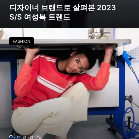
S
디자이너 브랜드로 살펴본 2023
여
S/S 여성복 트렌드
성
복
트
문
렌
선
드
FASHION
,
2
3
S
S
컬
렉
션
‘
B
e
a
m
b
i
2023년 2월 17일