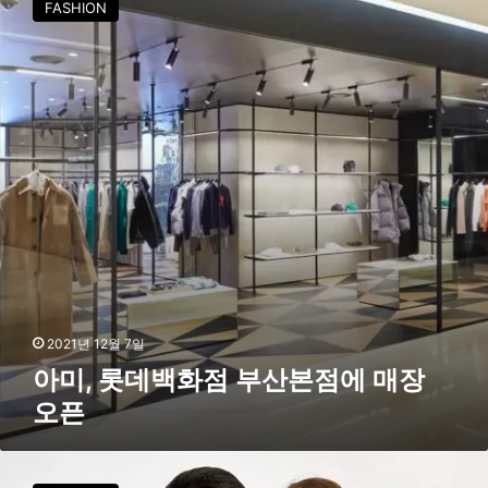
FASHION
,
롯
데
백
화
점
부
산
본
점
에
매
장
오
픈
2021년 12월 7일
아미, 롯데백화점 부산본점에 매장
오픈
살
롱