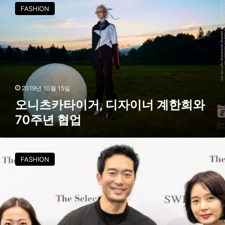
니
FASHION
머
츠
스
카
성
타
장
이
지
거
원
,
집
디
중
자
2019년 10월 15일
한
이
오니츠카타이거, 디자이너 계한희와
다
너
70주년 협업
계
한
희
한
와
국
FASHION
7
디
0
자
주
이
년
너
협
브
업
랜