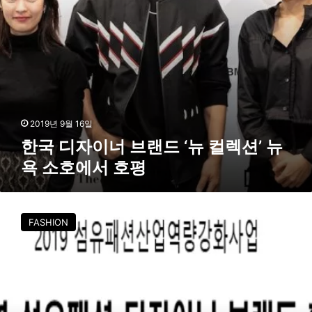
드
‘
뉴
컬
렉
션
’
뉴
욕
2019년 9월 16일
소
한국 디자이너 브랜드 ‘뉴 컬렉션’ 뉴
호
욕 소호에서 호평
에
서
호
부
평
산
FASHION
섬
산
연
,
디
자