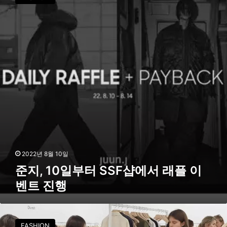
,
1
0
일
부
터
S
S
F
샵
에
서
래
플
이
2022년 8월 10일
벤
준지, 10일부터 SSF샵에서 래플 이
트
벤트 진행
진
행
‘
빅
FASHION