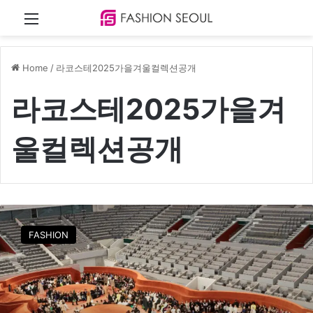
Menu
Home
/
라코스테2025가을겨울컬렉션공개
라코스테2025가을겨
울컬렉션공개
클
래
FASHION
식
과
혁
신