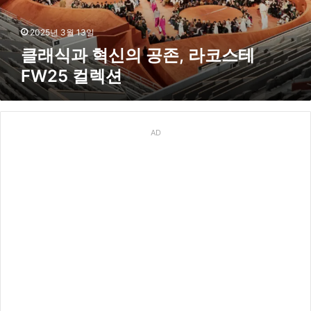
의
공
2025년 3월 13일
존
클래식과 혁신의 공존, 라코스테
,
FW25 컬렉션
라
코
스
테
AD
F
W
2
5
컬
렉
션