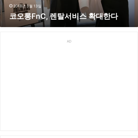
비
2018년 3월 13일
스
코오롱FnC, 렌탈서비스 확대한다
확
대
한
다
AD