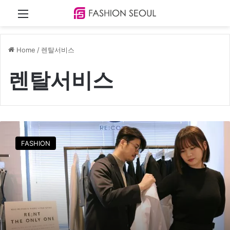
Menu
Home
/
렌탈서비스
렌탈서비스
코
오
FASHION
롱
F
n
C
,
렌
탈
서