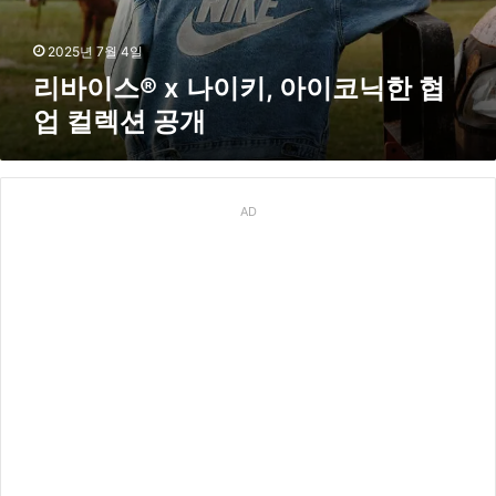
이
키
,
2025년 7월 4일
아
리바이스® x 나이키, 아이코닉한 협
이
업 컬렉션 공개
코
닉
한
협
업
AD
컬
렉
션
공
개