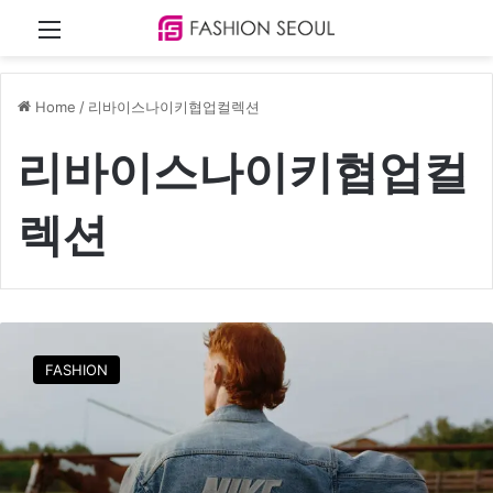
Menu
Home
/
리바이스나이키협업컬렉션
리바이스나이키협업컬
렉션
리
바
FASHION
이
스
®
x
나