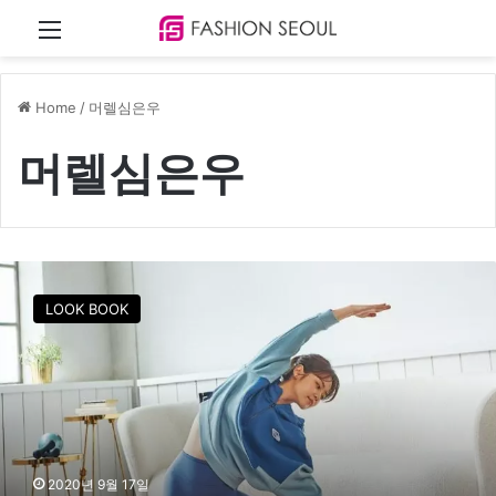
Menu
Home
/
머렐심은우
머렐심은우
배
우
LOOK BOOK
‘
심
은
우
’
의
건
강
2020년 9월 17일