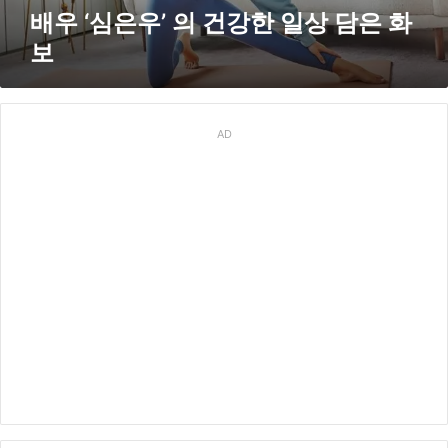
한
배우 ‘심은우’ 의 건강한 일상 담은 화
일
보
상
담
은
화
보
AD