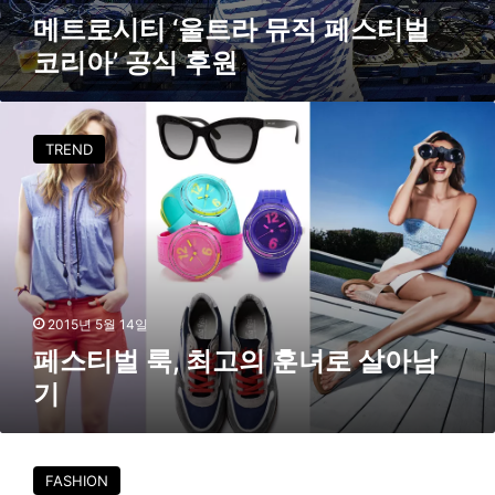
아
메트로시티 ‘울트라 뮤직 페스티벌
’
코리아’ 공식 후원
공
식
후
페
원
스
TREND
티
벌
룩
,
최
고
의
훈
2015년 5월 14일
녀
페스티벌 룩, 최고의 훈녀로 살아남
로
기
살
아
남
일
기
비
FASHION
종