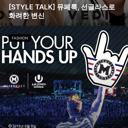
라
[STYLE TALK] 뮤페룩, 선글라스로
스
화려한 변신
로
화
려
메
한
트
변
FASHION
로
신
시
티
‘
울
트
라
뮤
직
페
스
티
벌
코
리
2015년 6월 8일