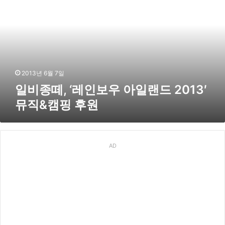
떼
,
‘
레
인
보
우
2013년 6월 7일
아
일비종떼, ‘레인보우 아일랜드 2013′
일
뮤직&캠핑 후원
랜
드
2
0
1
AD
3
′
뮤
직
&
캠
핑