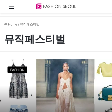
Menu
Home
/
뮤직페스티벌
뮤직페스티벌
트
렌
FASHION
디
한
감
성
의
페
스
티