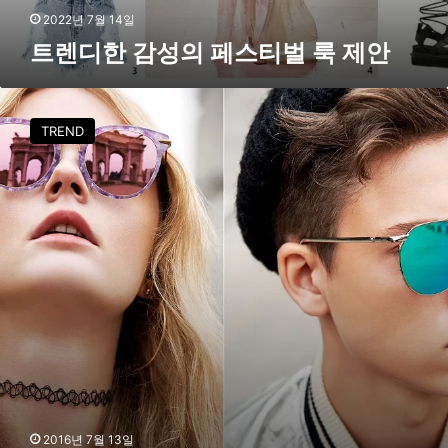
벌
2022년 7월 14일
룩
트렌디한 감성의 페스티벌 룩 제안
제
안
[
S
TREND
T
Y
L
E
T
A
L
K
]
뮤
페
룩
,
선
글
2016년 7월 13일