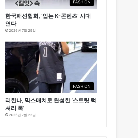
FASHION
한국패션협회, ‘입는 K-콘텐츠’ 시대
연다
2026년 7월 29일
FASHION
리한나, 믹스매치로 완성한 ‘스트릿 럭
셔리 룩’
2026년 7월 22일