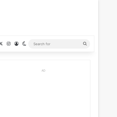
cebook
X
Instagram
Log In
Switch skin
Search
for
AD