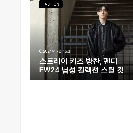
트
FASHION
레
이
키
즈
방
찬
,
펜
2024년 7월 15일
디
스트레이 키즈 방찬, 펜디
F
FW24 남성 컬렉션 스틸 컷
W
2
4
남
성
컬
렉
션
스
틸
컷