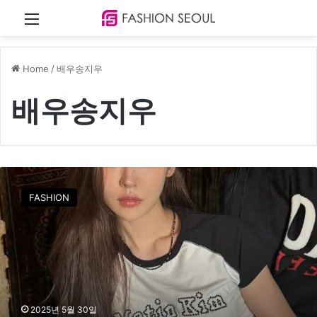
Menu
Home
/
배우송지우
배우송지우
송
지
FASHION
우
,
여
름
을
책
임
질
2025년 5월 30일