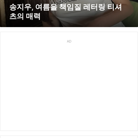
레
송지우, 여름을 책임질 레터링 티셔
터
츠의 매력
링
티
셔
츠
의
AD
매
력