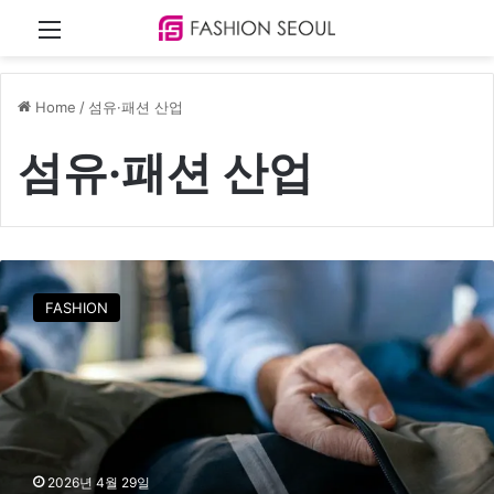
Menu
Home
/
섬유·패션 산업
섬유·패션 산업
심
파
FASHION
텍
스
,
섬
유
폐
기
물
2026년 4월 29일