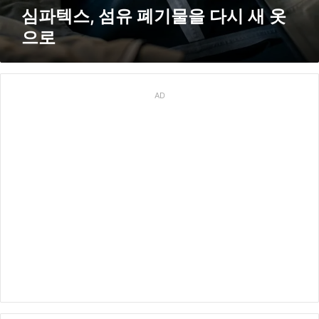
을
심파텍스, 섬유 폐기물을 다시 새 옷
다
으로
시
새
옷
으
로
AD