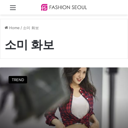
Menu
Home
/
소미 화보
소미 화보
소
미
TREND
,
무
보
정
비
하
인
드