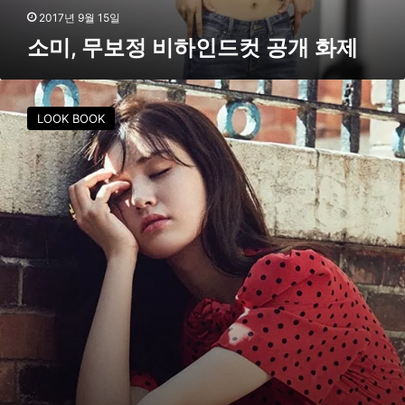
컷
2017년 9월 15일
공
소미, 무보정 비하인드컷 공개 화제
개
화
제
소
미
LOOK BOOK
,
청
순
발
랄
화
보
주
목