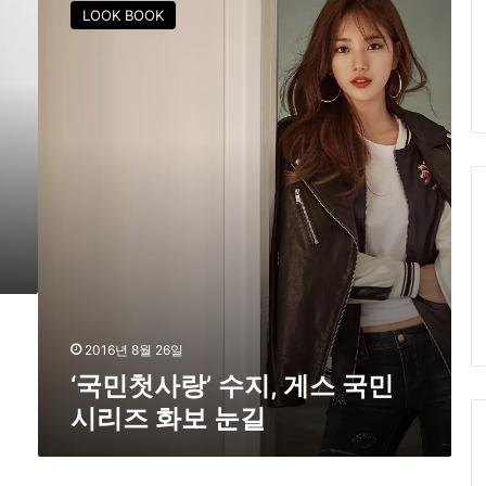
국
LOOK BOOK
민
첫
사
랑
’
수
지
,
게
스
국
민
시
리
즈
2016년 8월 26일
화
‘국민첫사랑’ 수지, 게스 국민
보
시리즈 화보 눈길
눈
길