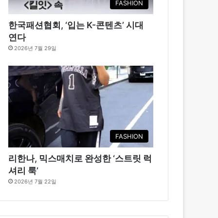
FASHION
한국패션협회, ‘입는 K-콘텐츠’ 시대
연다
2026년 7월 29일
FASHION
리한나, 믹스매치로 완성한 ‘스트릿 럭
셔리 룩’
2026년 7월 22일