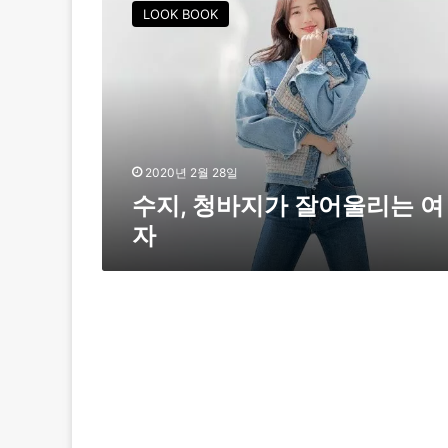
지
LOOK BOOK
,
청
바
지
가
잘
어
울
2020년 2월 28일
리
수지, 청바지가 잘어울리는 여
는
자
여
자