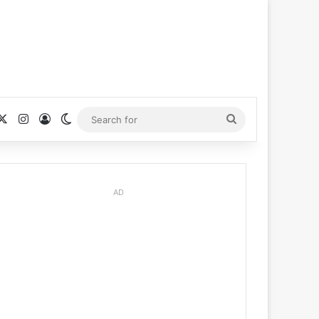
cebook
X
Instagram
Log In
Switch skin
Search
for
AD