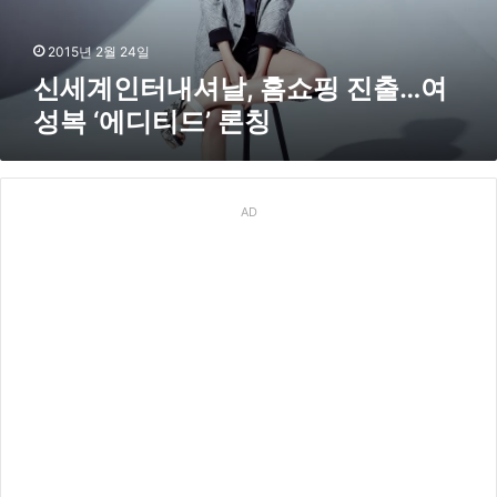
날
,
홈
2015년 2월 24일
쇼
신세계인터내셔날, 홈쇼핑 진출…여
핑
성복 ‘에디티드’ 론칭
진
출
…
여
성
AD
복
‘
에
디
티
드
’
론
칭