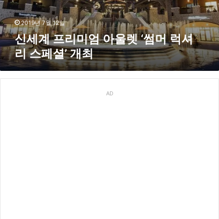
아
울
렛
2019년 7월 12일
‘
신세계 프리미엄 아울렛 ‘썸머 럭셔
썸
리 스페셜’ 개최
머
럭
셔
리
스
AD
페
셜
’
개
최