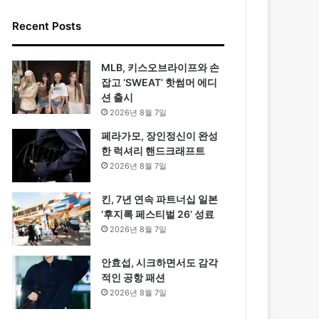
Recent Posts
MLB, 키스오브라이프와 손
잡고 ‘SWEAT’ 핫썸머 에디
션 출시
2026년 8월 7일
페라가모, 장인정신이 완성
한 럭셔리 핸드크래프트
2026년 8월 7일
킨, 7년 연속 파트너십 일본
‘후지록 페스티벌 26’ 성료
2026년 8월 7일
안효섭, 시크하면서도 감각
적인 공항 패션
2026년 8월 7일