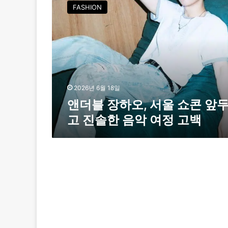
더
FASHION
블
장
하
오
,
서
울
쇼
2026년 6월 18일
콘
앤더블 장하오, 서울 쇼콘 앞
앞
고 진솔한 음악 여정 고백
두
고
진
솔
한
음
악
여
정
고
백