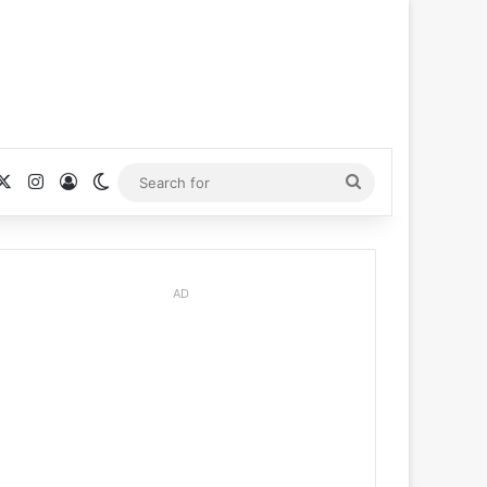
cebook
X
Instagram
Log In
Switch skin
Search
for
AD