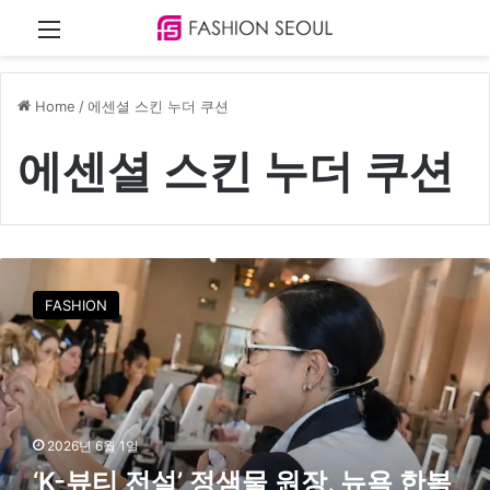
Menu
Home
/
에센셜 스킨 누더 쿠션
에센셜 스킨 누더 쿠션
‘
K
FASHION
-
뷰
티
전
설
’
2026년 6월 1일
정
‘K-뷰티 전설’ 정샘물 원장, 뉴욕 한복
샘