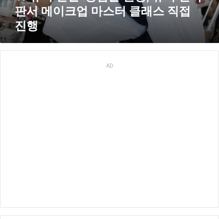
물
판서 메이크업 마스터 클래스 직접
원
진행
장
,
뉴
욕
한
AD
복
판
서
메
이
크
업
마
스
터
클
래
스
직