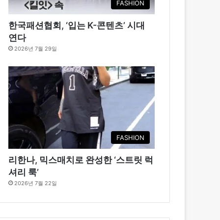
FASHION
한국패션협회, ‘입는 K-콘텐츠’ 시대
연다
2026년 7월 29일
FASHION
리한나, 믹스매치로 완성한 ‘스트릿 럭
셔리 룩’
2026년 7월 22일