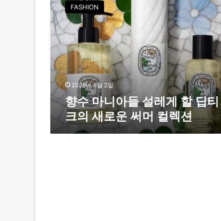
수
FASHION
마
니
아
들
설
레
게
할
2026년 6월 2일
딥
향수 마니아들 설레게 할 딥티
티
크의 새로운 써머 컬렉션
크
의
새
로
운
써
머
컬
렉
션