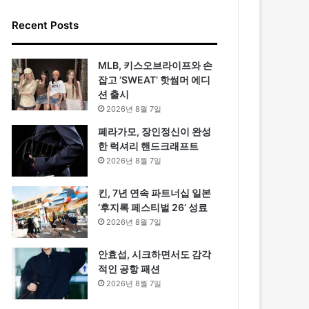
Recent Posts
MLB, 키스오브라이프와 손
잡고 ‘SWEAT’ 핫썸머 에디
션 출시
2026년 8월 7일
페라가모, 장인정신이 완성
한 럭셔리 핸드크래프트
2026년 8월 7일
킨, 7년 연속 파트너십 일본
‘후지록 페스티벌 26’ 성료
2026년 8월 7일
안효섭, 시크하면서도 감각
적인 공항 패션
2026년 8월 7일