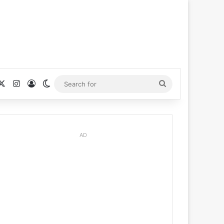
cebook
X
Instagram
Log In
Switch skin
Search
for
AD