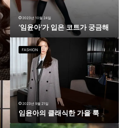
2023년 10월 24일
‘임윤아’가 입은 코트가 궁금해
임
윤
FASHION
아
의
클
래
식
한
가
을
룩
2023년 9월 21일
임윤아의 클래식한 가을 룩
‘