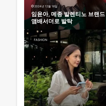
티
노
2024년 12월 16일
브
임윤아, 메종 발렌티노 브랜드
랜
앰배서더로 발탁
드
앰
배
윤
서
아
FASHION
더
,
로
연
발
극
탁
보
러
가
요
:
주
말
데
이
트