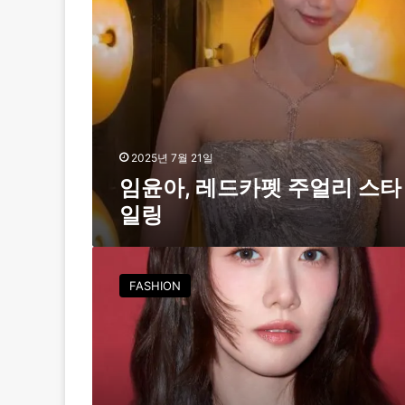
주
얼
리
스
타
일
링
2025년 7월 21일
임윤아, 레드카펫 주얼리 스타
일링
임
윤
FASHION
아
,
메
종
발
렌