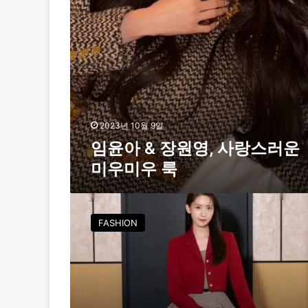
사
랑
스
러
운
미
우
미
우
2023년 10월 9일
룩
임윤아 & 장원영, 사랑스러운
미우미우 룩
임
윤
FASHION
아
X
지
고
트
,