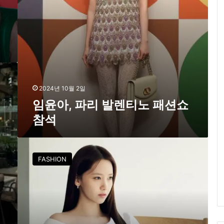
티
노
패
션
쇼
참
석
2024년 10월 2일
임윤아, 파리 발렌티노 패션쇼
참석
임
윤
FASHION
아
,
우
아
하
고