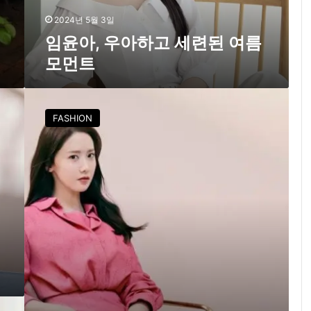
세
련
2024년 5월 3일
된
임윤아, 우아하고 세련된 여름
여
모먼트
름
모
먼
임
트
윤
FASHION
아
,
우
아
한
봄
패
션
을
완
성
하
다