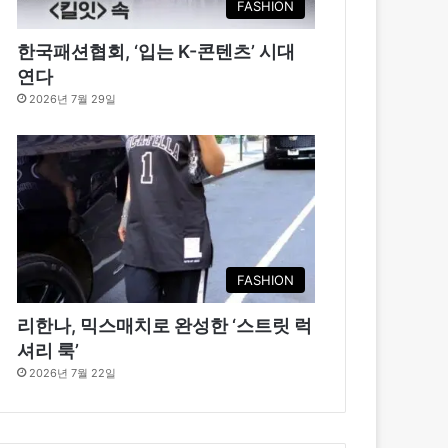
FASHION
한국패션협회, ‘입는 K-콘텐츠’ 시대
연다
2026년 7월 29일
FASHION
리한나, 믹스매치로 완성한 ‘스트릿 럭
셔리 룩’
2026년 7월 22일