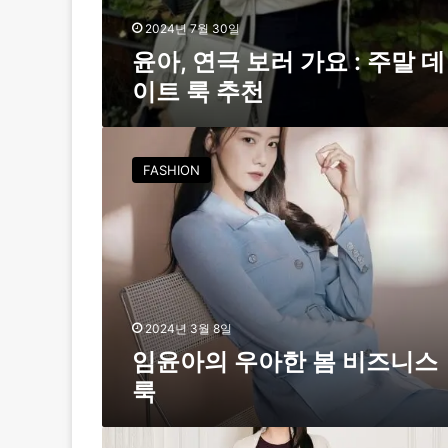
룩
추
2024년 7월 30일
천
윤아, 연극 보러 가요 : 주말 데
이트 룩 추천
임
윤
FASHION
아
의
우
아
한
봄
비
즈
2024년 3월 8일
니
임윤아의 우아한 봄 비즈니스
스
룩
룩
임