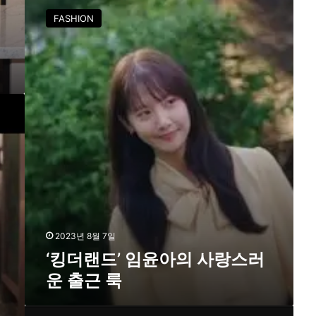
킹
FASHION
더
랜
드
’
임
윤
아
의
사
랑
스
러
운
출
근
2023년 8월 7일
룩
‘킹더랜드’ 임윤아의 사랑스러
운 출근 룩
킹