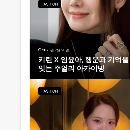
린
FASHION
X
임
윤
아
,
행
운
과
2026년 7월 20일
기
키린 X 임윤아, 행운과 기억을
억
잇는 주얼리 아카이빙
을
잇
는
임
주
윤
FASHION
얼
아
리
,
아
레
카
드
이
카
빙
펫