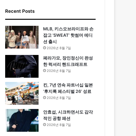
Recent Posts
MLB, 키스오브라이프와 손
잡고 ‘SWEAT’ 핫썸머 에디
션 출시
2026년 8월 7일
페라가모, 장인정신이 완성
한 럭셔리 핸드크래프트
2026년 8월 7일
킨, 7년 연속 파트너십 일본
‘후지록 페스티벌 26’ 성료
2026년 8월 7일
안효섭, 시크하면서도 감각
적인 공항 패션
2026년 8월 7일