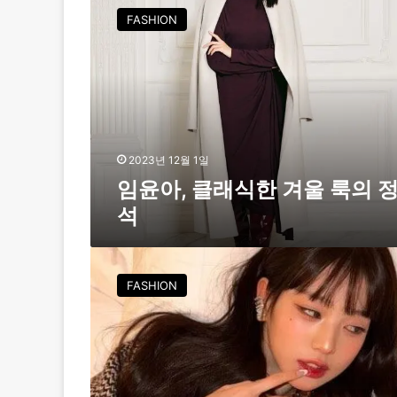
윤
FASHION
아
,
클
래
식
한
겨
울
2023년 12월 1일
룩
임윤아, 클래식한 겨울 룩의 
의
석
정
석
임
윤
FASHION
아
&
장
원
영
,