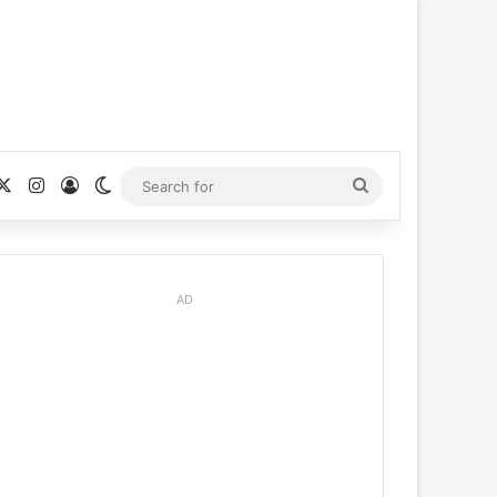
cebook
X
Instagram
Log In
Switch skin
Search
for
AD