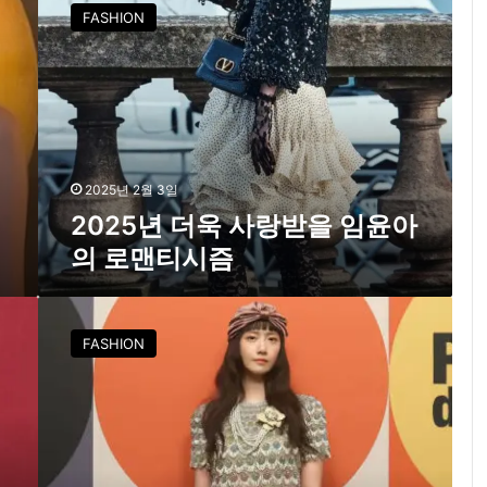
0
FASHION
2
5
년
더
욱
사
랑
받
2025년 2월 3일
을
2025년 더욱 사랑받을 임윤아
임
의 로맨티시즘
윤
아
의
임
로
윤
FASHION
맨
아
티
,
시
파
즘
리
발
렌