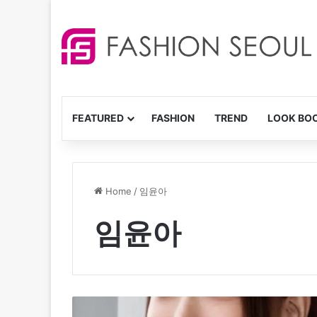
FEATURED
FASHION
TREND
LOOK BO
Home
/
임윤아
임윤아
키