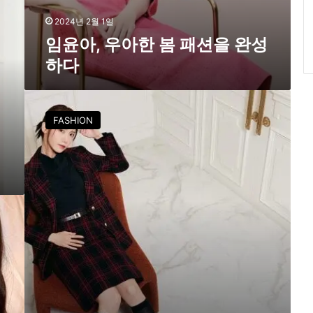
2024년 2월 1일
임윤아, 우아한 봄 패션을 완성
하다
‘
임
FASHION
윤
아
정
’
가
입
은
코
트
가
궁
금
해