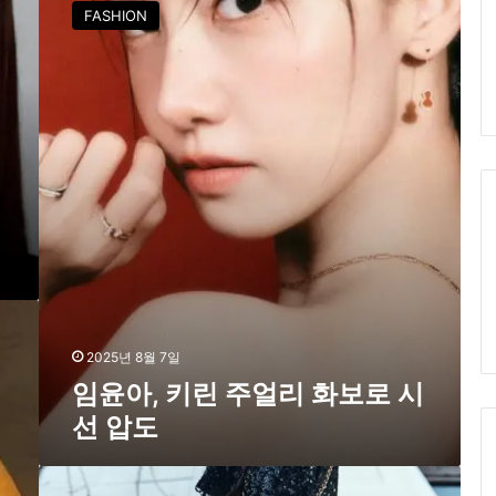
윤
FASHION
아
,
키
린
주
얼
리
화
보
로
시
선
압
도
2025년 8월 7일
임윤아, 키린 주얼리 화보로 시
선 압도
2