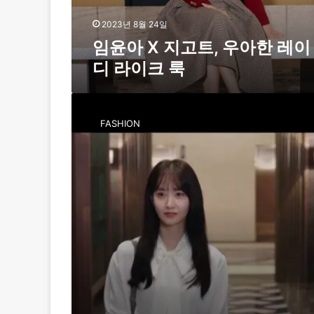
우
아
2023년 8월 24일
한
임윤아 X 지고트, 우아한 레이
레
디 라이크 룩
이
디
라
사
이
랑
FASHION
크
스
룩
러
운
임
윤
아
의
‘
천
사
랑
오
피