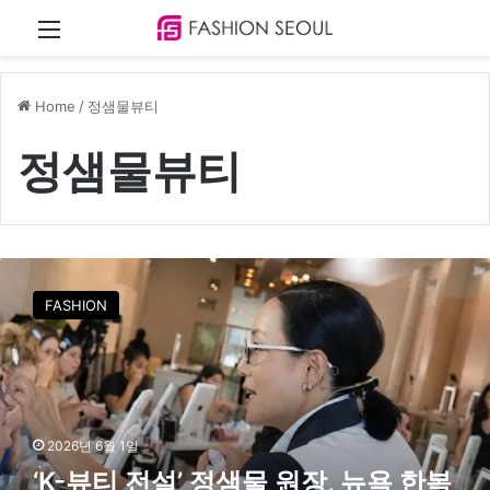
Menu
Home
/
정샘물뷰티
정샘물뷰티
‘
K
FASHION
-
뷰
티
전
설
’
2026년 6월 1일
정
‘K-뷰티 전설’ 정샘물 원장, 뉴욕 한복
샘