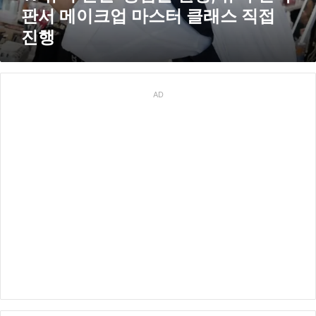
물
판서 메이크업 마스터 클래스 직접
원
진행
장
,
뉴
욕
한
AD
복
판
서
메
이
크
업
마
스
터
클
래
스
직