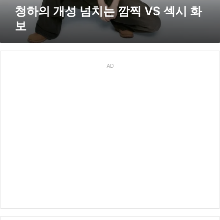
V
청하의 개성 넘치는 깜찍 VS 섹시 화
S
보
섹
시
화
보
AD