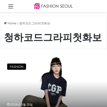
Menu
Home
/
청하코드그라피첫화보
청하코드그라피첫화보
청
하
FASHION
의
개
성
넘
치
는
깜
찍
2024년 3월 25일